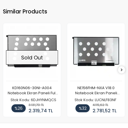
Similar Products
Sold Out
KD160N06-30NI-A004
NE156FHM-NXA V18.0
Notebook Ekran Paneli Full
Notebook Ekran Paneli
HD
144Hz
Stok Kodu: 6DJHYNMQCS
Stok Kodu: LUCNLF83NF
3.131,70 TL
4.115,62 TL
%26
%32
2.319,74 TL
2.781,52 TL