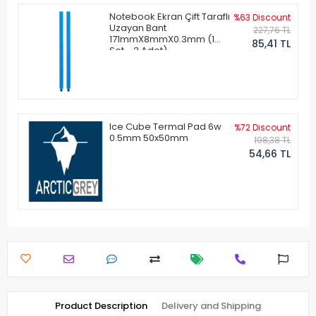
Notebook Ekran Çift Taraflı
%63 Discount
Uzayan Bant
227,76 TL
171mmX8mmX0.3mm (1
85,41 TL
Set - 2 Adet)
Ice Cube Termal Pad 6w
%72 Discount
0.5mm 50x50mm
198,38 TL
54,66 TL
Product Description
Delivery and Shipping