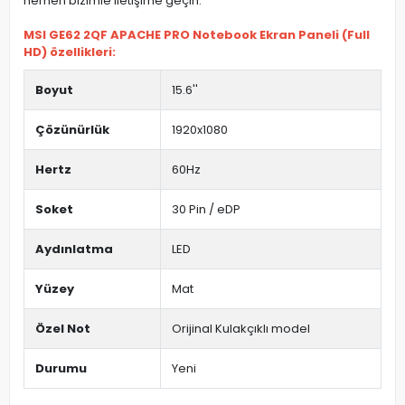
hemen bizimle iletişime geçin.
MSI GE62 2QF APACHE PRO Notebook Ekran Paneli (Full
HD) özellikleri:
Boyut
15.6''
Çözünürlük
1920x1080
Hertz
60Hz
Soket
30 Pin / eDP
Aydınlatma
LED
Yüzey
Mat
Özel Not
Orijinal Kulakçıklı model
Durumu
Yeni