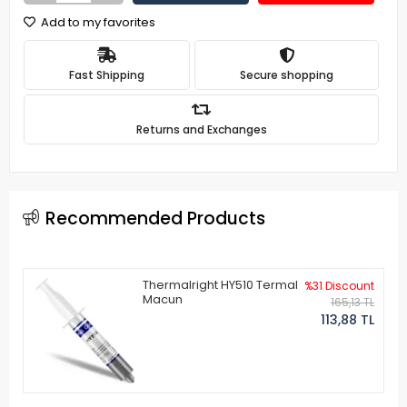
Add to my favorites
Fast Shipping
Secure shopping
Returns and Exchanges
Recommended Products
Thermalright HY510 Termal
%31 Discount
Macun
165,13 TL
113,88 TL