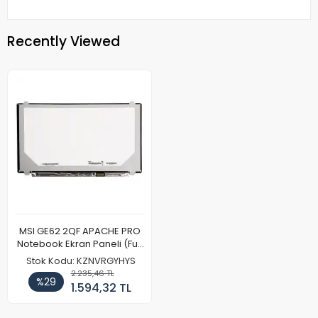
Recently Viewed
MSI GE62 2QF APACHE PRO
Notebook Ekran Paneli (Full
HD)
Stok Kodu: KZNVRGYHYS
2.235,46 TL
%29
1.594,32 TL