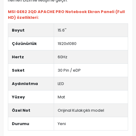
hemen bizimle iletişime geçin.
MSI GE62 2QD APACHE PRO Notebook Ekran Paneli (Full
HD) özellikleri:
Boyut
15.6''
Çözünürlük
1920x1080
Hertz
60Hz
Soket
30 Pin / eDP
Aydınlatma
LED
Yüzey
Mat
Özel Not
Orijinal Kulakçıklı model
Durumu
Yeni