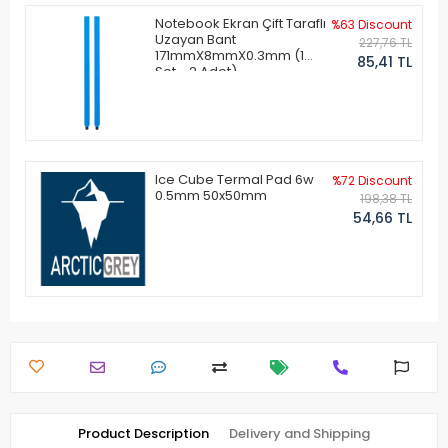
Notebook Ekran Çift Taraflı
%63 Discount
Uzayan Bant
227,76 TL
171mmX8mmX0.3mm (1
85,41 TL
Set - 2 Adet)
Ice Cube Termal Pad 6w
%72 Discount
0.5mm 50x50mm
198,38 TL
54,66 TL
Product Description
Delivery and Shipping