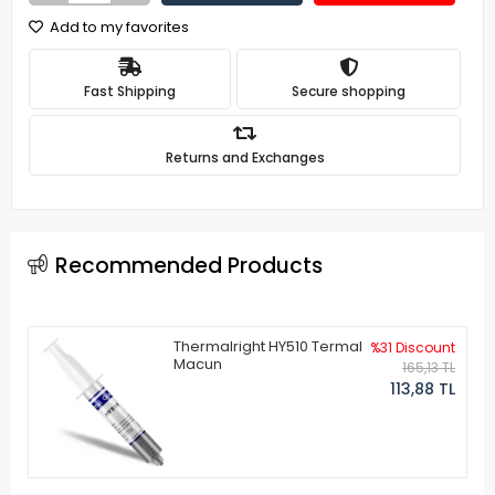
Add to my favorites
Fast Shipping
Secure shopping
Returns and Exchanges
Recommended Products
Thermalright HY510 Termal
%31 Discount
Macun
165,13 TL
113,88 TL