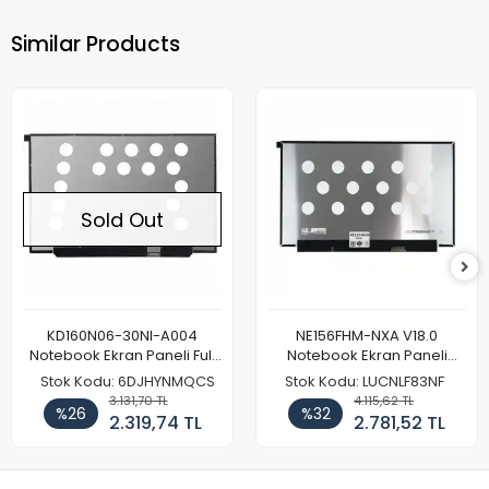
Similar Products
Sold Out
KD160N06-30NI-A004
NE156FHM-NXA V18.0
Notebook Ekran Paneli Full
Notebook Ekran Paneli
HD
144Hz
Stok Kodu: 6DJHYNMQCS
Stok Kodu: LUCNLF83NF
3.131,70 TL
4.115,62 TL
%26
%32
2.319,74 TL
2.781,52 TL