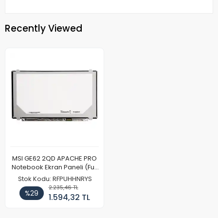
Recently Viewed
MSI GE62 2QD APACHE PRO
Notebook Ekran Paneli (Full
HD)
Stok Kodu: RFPUHHNRYS
2.235,46 TL
%29
1.594,32 TL