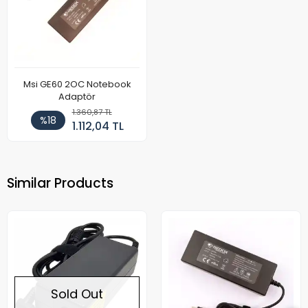
Msi GE60 2OC Notebook
Adaptör
1.360,87 TL
%18
1.112,04 TL
Similar Products
Sold Out