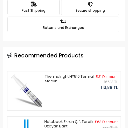
Fast Shipping
Secure shopping
Returns and Exchanges
Recommended Products
Thermalright HY510 Termal
%31 Discount
Macun
165,13 TL
113,88 TL
Notebook Ekran Çift Taraflı
%63 Discount
Uzayan Bant
227,76 TL