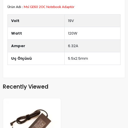
Ürün Adı :
Msi GE60 2OC Notebook Adaptör
Volt
19V
Watt
120W
Amper
6.32A
Uç Ölçüsü
5.5x2.5mm
Recently Viewed