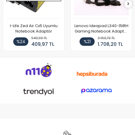
I-Life Zed Air Cx5 Uyumlu
Lenovo Ideapad L340-15IRH
Notebook Adaptör
Gaming Notebook Adaptör
Cihazı Şarj Aleti (150W)
540,93 TL
2.163,72 TL
%24
%21
409,97 TL
1.708,20 TL