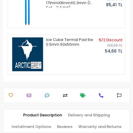
171mmX8mmX0.3mm (1
85,41 TL
Set - 2 Adet)
Ice Cube Termal Pad 6w
%72 Discount
0.5mm 50x50mm
198,38 TL
54,66 TL
Product Description
Delivery and Shipping
Installment Options
Reviews
Warranty and Returns