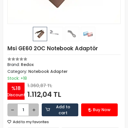
Msi GE60 2OC Notebook Adaptör
Brand:
Redox
Category:
Notebook Adapter
Stock: +18
1.360,87 TL
%18
1.112,04 TL
Discount
Add to
Buy Now
cart
Add to my favorites