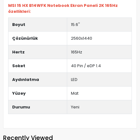
MSI 15 HX B14WFK Notebook Ekran Paneli 2K 165Hz
özellikleri:
Boyut
15.6''
Çözünürlük
2560x1440
Hertz
165Hz
Soket
40 Pin / eDP 1.4
Aydınlatma
LED
Yüzey
Mat
Durumu
Yeni
Recently Viewed