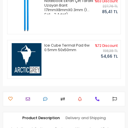
Notebook Ekran Çift Taraflı
%63 Discount
Uzayan Bant
227,76 TL
171mmX8mmX0.3mm (1
85,41 TL
Set - 2 Adet)
Ice Cube Termal Pad 6w
%72 Discount
0.5mm 50x50mm
198,38 TL
54,66 TL
Product Description
Delivery and Shipping