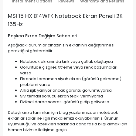
Installment Options
Reviews
Warranty and Returns
MSI 15 HX B14WFK Notebook Ekran Paneli 2K
165Hz
Başlıca Ekran Değişim Sebepleri
Aşağıdaki durumlar cihazınızın ekranının değiştirilmesi
gerektiğini gösterebilir:
Notebook ekranında kırık veya çatlak oluştuysa
Görüntüde çizgiler, titreme veya renk bozulmaları
varsa
Ekranda tamamen siyah ekran (görüntü gelmeme)
problemi varsa
Arka ışık yanıyor ancak görüntü görünmüyorsa
Sıvı teması sonucu ekran tepki vermiyorsa
Fiziksel darbe sonrası görüntü gidip geliyorsa
Detaylı arıza tanımları için blog yazılarımızdan notebook
ekran arızaları ile ilgili makalemizi okuyabilirsiniz. Ürünün
uyumluluğu ve özellikleri hakkında daha fazla bilgi almak için
hemen bizimle iletişime geçin.