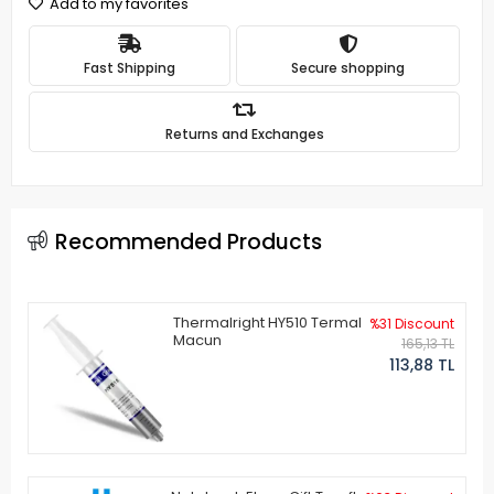
Add to my favorites
Fast Shipping
Secure shopping
Returns and Exchanges
Recommended Products
Thermalright HY510 Termal
%31 Discount
Macun
165,13 TL
113,88 TL