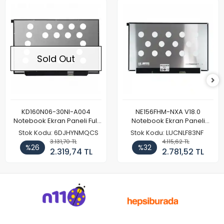
Sold Out
KD160N06-30NI-A004
NE156FHM-NXA V18.0
Notebook Ekran Paneli Full
Notebook Ekran Paneli
HD
144Hz
Stok Kodu: 6DJHYNMQCS
Stok Kodu: LUCNLF83NF
3.131,70 TL
4.115,62 TL
%26
%32
2.319,74 TL
2.781,52 TL