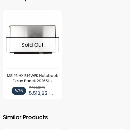
Sold Out
MSI 15 HX B14WFK Notebook
Ekran Paneli 2K 165Hz
7.439,21 TL
%26
5.510,65 TL
Similar Products