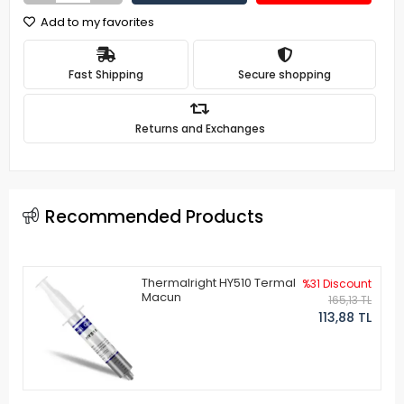
Add to my favorites
Fast Shipping
Secure shopping
Returns and Exchanges
Recommended Products
Thermalright HY510 Termal
%31 Discount
Macun
165,13 TL
113,88 TL