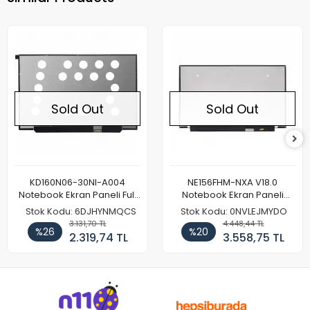
Sold Out
Sold Out
KD160N06-30NI-A004
NE156FHM-NXA V18.0
Notebook Ekran Paneli Full
Notebook Ekran Paneli
HD
165Hz
Stok Kodu: 6DJHYNMQCS
Stok Kodu: 0NVLEJMYDO
3.131,70 TL
4.448,44 TL
%26
%20
2.319,74 TL
3.558,75 TL