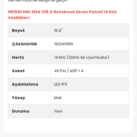
hemen bizimle iletişime geçin.
NE156FHM-NXA V18.0 Notebook Ekran Paneli 144Hz
özellikleri:
Boyut
15.6''
Çözünürlük
1920x1080
Hertz
144Hz (120Hz ile Uyumludur)
Soket
40 Pin / eDP 1.4
Aydınlatma
LED IPS
Yüzey
Mat
Durumu
Yeni