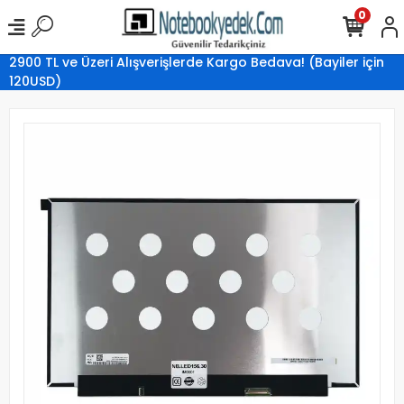
0
2900 TL ve Üzeri Alışverişlerde Kargo Bedava! (Bayiler için
120USD)