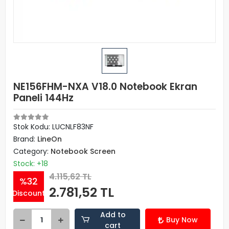
NE156FHM-NXA V18.0 Notebook Ekran
Paneli 144Hz
Stok Kodu: LUCNLF83NF
Brand:
LineOn
Category:
Notebook Screen
Stock: +18
4.115,62 TL
%32
2.781,52 TL
Discount
Add to
Buy Now
cart