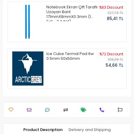
Notebook Ekran Çift Taraflı
%63 Discount
Uzayan Bant
227,76 TL
171mmX8mmX0.3mm (1
85,41 TL
Set - 2 Adet)
Ice Cube Termal Pad 6w
%72 Discount
0.5mm 50x50mm
198,38 TL
54,66 TL
Product Description
Delivery and Shipping