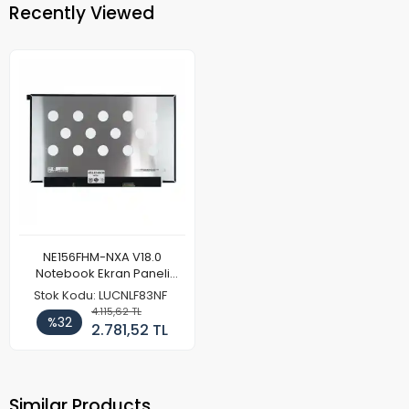
Recently Viewed
NE156FHM-NXA V18.0
Notebook Ekran Paneli
144Hz
Stok Kodu: LUCNLF83NF
4.115,62 TL
%32
2.781,52 TL
Similar Products