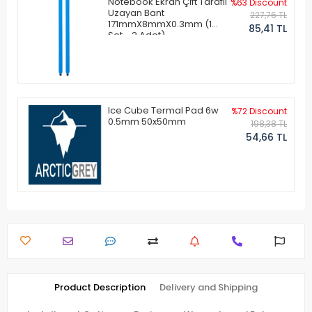
Notebook Ekran Çift Taraflı
%63 Discount
Uzayan Bant
227,76 TL
171mmX8mmX0.3mm (1
85,41 TL
Set - 2 Adet)
Ice Cube Termal Pad 6w
%72 Discount
0.5mm 50x50mm
198,38 TL
54,66 TL
Product Description
Delivery and Shipping