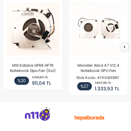
MSI Katana GF66 GF76
Monster Abra A7 V12.4
Notebook Gpu Fan (Sol)
Notebook GPU Fan
1.138,80 TL
Stok Kodu: AYXVLBX881
%20
911,04 TL
1.837,45 TL
%27
1.333,53 TL