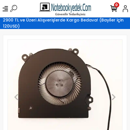
0
2900 TL ve Üzeri Alışverişlerde Kargo Bedava! (Bayiler için
120USD)