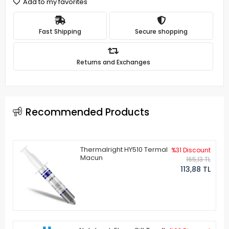
Add to my favorites
Fast Shipping
Secure shopping
Returns and Exchanges
Recommended Products
Thermalright HY510 Termal
%31 Discount
Macun
165,13 TL
113,88 TL