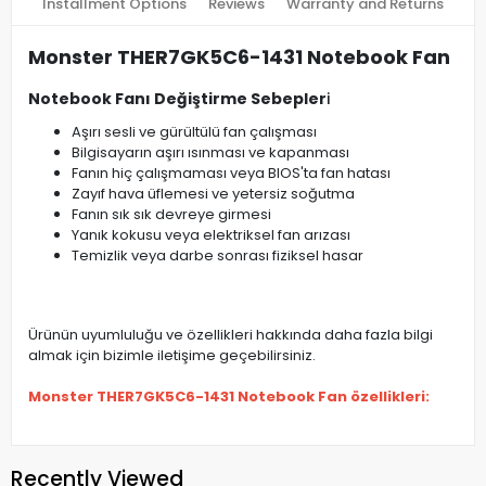
Installment Options
Reviews
Warranty and Returns
Monster THER7GK5C6-1431 Notebook Fan
Notebook Fanı Değiştirme Sebepler
i
Aşırı sesli ve gürültülü fan çalışması
Bilgisayarın aşırı ısınması ve kapanması
Fanın hiç çalışmaması veya BIOS'ta fan hatası
Zayıf hava üflemesi ve yetersiz soğutma
Fanın sık sık devreye girmesi
Yanık kokusu veya elektriksel fan arızası
Temizlik veya darbe sonrası fiziksel hasar
Ürünün uyumluluğu ve özellikleri hakkında daha fazla bilgi
almak için bizimle iletişime geçebilirsiniz.
Monster THER7GK5C6-1431 Notebook Fan özellikleri:
Recently Viewed