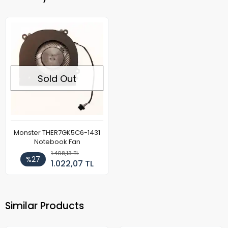
Sold Out
Monster THER7GK5C6-1431
Notebook Fan
1.408,13 TL
%27
1.022,07 TL
Similar Products