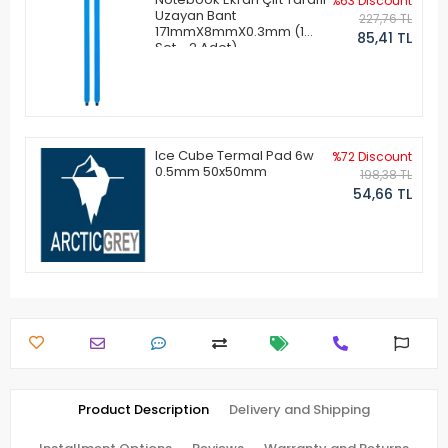
%63 Discount
Uzayan Bant
227,76 TL
171mmX8mmX0.3mm (1
85,41 TL
Set - 2 Adet)
Ice Cube Termal Pad 6w
%72 Discount
0.5mm 50x50mm
198,38 TL
54,66 TL
Product Description
Delivery and Shipping