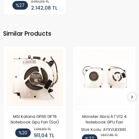
(Sol)
2.951,20 TL
%27
2.142,08 TL
Similar Products
MSI Katana GF66 GF76
Monster Abra A7 V12.4
Notebook Gpu Fan (Sol)
Notebook GPU Fan
1.138,80 TL
Stok Kodu: AYXVLBX881
%20
911,04 TL
1.837,45 TL
%27