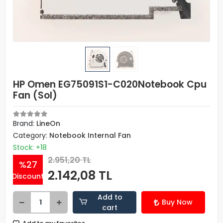
HP Omen EG75091S1-C020Notebook Cpu
Fan (Sol)
Brand:
LineOn
Category:
Notebook Internal Fan
Stock: +18
2.951,20 TL
%27
2.142,08 TL
Discount
Add to
Buy Now
cart