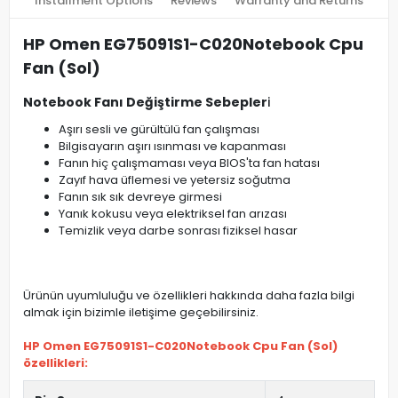
Installment Options
Reviews
Warranty and Returns
HP Omen EG75091S1-C020Notebook Cpu
Fan (Sol)
Notebook Fanı Değiştirme Sebepler
i
Aşırı sesli ve gürültülü fan çalışması
Bilgisayarın aşırı ısınması ve kapanması
Fanın hiç çalışmaması veya BIOS'ta fan hatası
Zayıf hava üflemesi ve yetersiz soğutma
Fanın sık sık devreye girmesi
Yanık kokusu veya elektriksel fan arızası
Temizlik veya darbe sonrası fiziksel hasar
Ürünün uyumluluğu ve özellikleri hakkında daha fazla bilgi
almak için bizimle iletişime geçebilirsiniz.
HP Omen EG75091S1-C020Notebook Cpu Fan (Sol)
özellikleri: