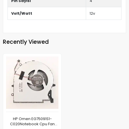
Pin Sayısı
4
Volt/Watt
12v
Recently Viewed
HP Omen EG75091S1-
C020Notebook Cpu Fan