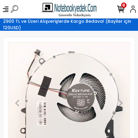
0
2900 TL ve Üzeri Alışverişlerde Kargo Bedava! (Bayiler için
120USD)