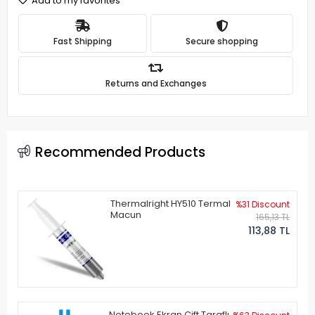
Add to my favorites
Fast Shipping
Secure shopping
Returns and Exchanges
Recommended Products
Thermalright HY510 Termal
%31 Discount
Macun
165,13 TL
113,88 TL
Notebook Ekran Çift Taraflı