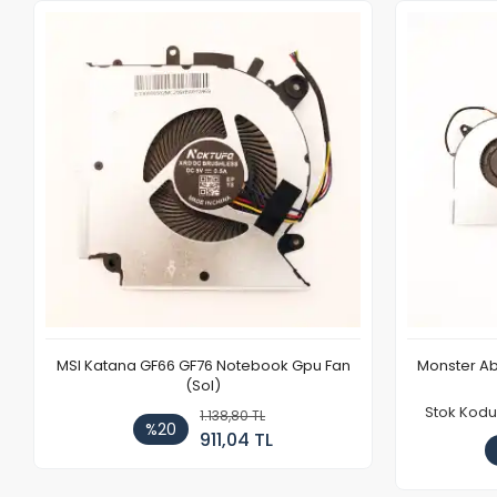
MSI Katana GF66 GF76 Notebook Gpu Fan
Monster Ab
(Sol)
Stok Kodu
1.138,80 TL
%20
911,04 TL