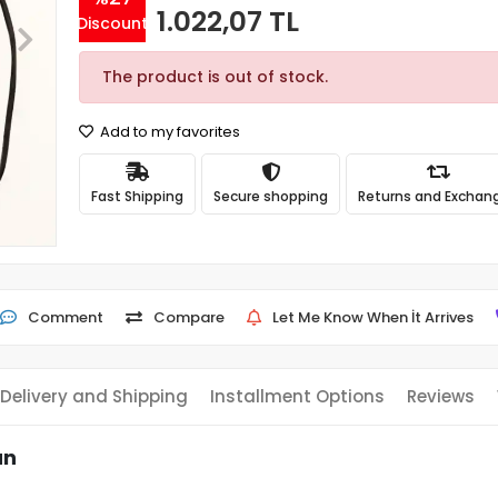
1.022,07 TL
Discount
The product is out of stock.
Add to my favorites
Fast Shipping
Secure shopping
Returns and Exchan
Comment
Compare
Let Me Know When İt Arrives
Delivery and Shipping
Installment Options
Reviews
an