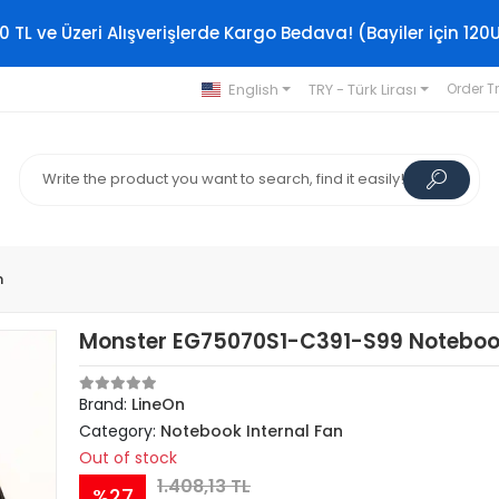
0 TL ve Üzeri Alışverişlerde Kargo Bedava! (Bayiler için 120
English
TRY - Türk Lirası
Order T
n
Monster EG75070S1-C391-S99 Noteboo
Brand:
LineOn
Category:
Notebook Internal Fan
Out of stock
1.408,13 TL
%27