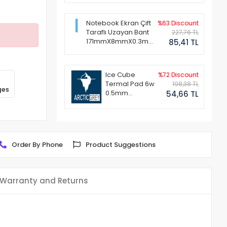
Notebook Ekran Çift
%63 Discount
Taraflı Uzayan Bant
227,76 TL
171mmX8mmX0.3mm
85,41 TL
(1 Set - 2 Adet)
Ice Cube
%72 Discount
Termal Pad 6w
198,38 TL
ges
0.5mm
54,66 TL
50x50mm
Order By Phone
Product Suggestions
Warranty and Returns