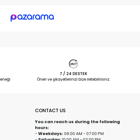
7 / 24 DESTEK
eneği
Öneri ve şikayetlerinizi bize iletebilirsiniz.
CONTACT US
You can reach us during the following
hours:
-
Weekdays:
09:00 AM - 07:00 PM
-
Saturday:
10:00 AM - 03:00 PM