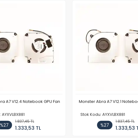
ra A7 V12.4 Notebook GPU Fan
Monster Abra A7 V12.1 Noteb
: AYXVLBX881
Stok Kodu: AYXVLBX881
1.837,45 TL
1.837,45 TL
%27
%27
1.333,53 TL
1.333,53 