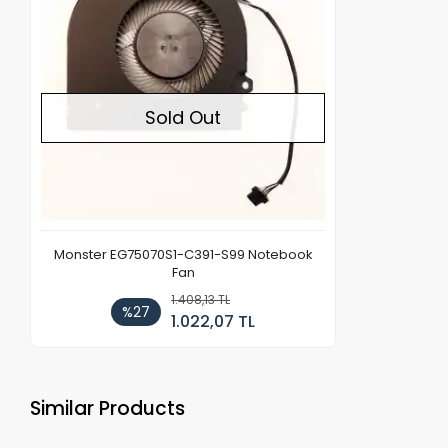
Sold Out
Monster EG75070S1-C391-S99 Notebook
Fan
1.408,13 TL
%27
1.022,07 TL
Similar Products