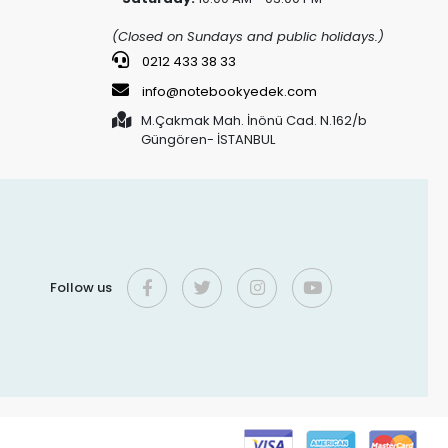
(Closed on Sundays and public holidays.)
0212 433 38 33
info@notebookyedek.com
M.Çakmak Mah. İnönü Cad. N.162/b
Güngören- İSTANBUL
Follow us