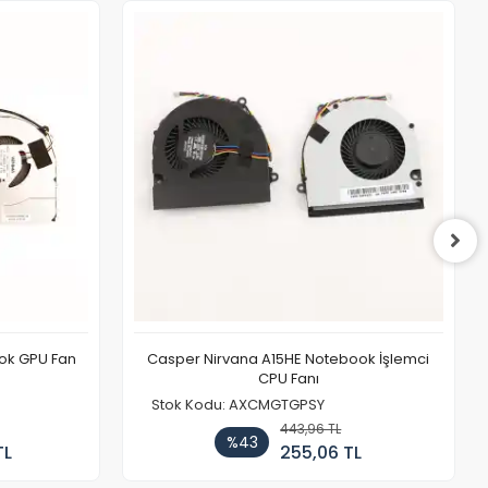
ook GPU Fan
Casper Nirvana A15HE Notebook İşlemci
CPU Fanı
Stok Kodu: AXCMGTGPSY
443,96 TL
%43
TL
255,06 TL