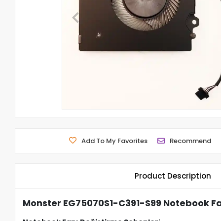
Add To My Favorites
Recommend
Product Description
Monster EG75070S1-C391-S99 Notebook F