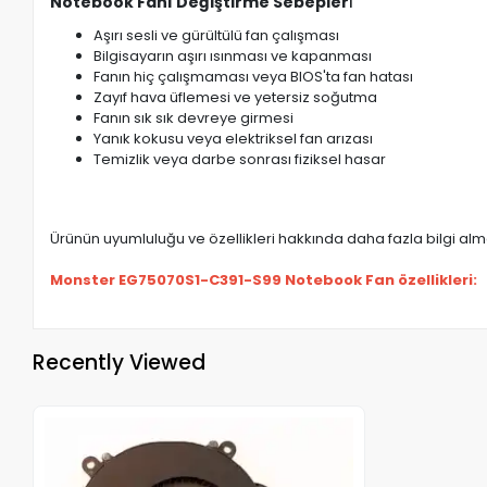
Notebook Fanı Değiştirme Sebepler
i
Aşırı sesli ve gürültülü fan çalışması
Bilgisayarın aşırı ısınması ve kapanması
Fanın hiç çalışmaması veya BIOS'ta fan hatası
Zayıf hava üflemesi ve yetersiz soğutma
Fanın sık sık devreye girmesi
Yanık kokusu veya elektriksel fan arızası
Temizlik veya darbe sonrası fiziksel hasar
Ürünün uyumluluğu ve özellikleri hakkında daha fazla bilgi almak
Monster EG75070S1-C391-S99 Notebook Fan özellikleri:
Recently Viewed
Out of stock