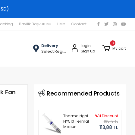
USD)
racking
Bayilik Başvurusu
Help
Contact
0
Delivery
Login
My cart
Select Region
Sign up
k Fan
Recommended Products
Thermalright
%31 Discount
HY510 Termal
165,13 TL
Macun
113,88 TL