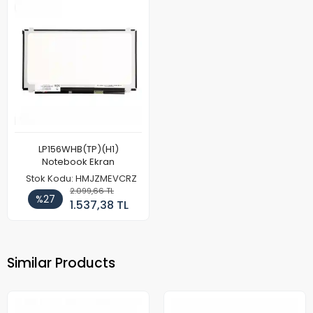
LP156WHB(TP)(H1)
Notebook Ekran
Stok Kodu: HMJZMEVCRZ
2.099,66 TL
%27
1.537,38 TL
Similar Products