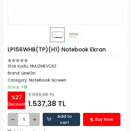
LP156WHB(TP)(H1) Notebook Ekran
Stok Kodu: HMJZMEVCRZ
Brand:
LineOn
Category:
Notebook Screen
Stock: +18
2.099,66 TL
%27
1.537,38 TL
Discount
Add to
Buy Now
cart