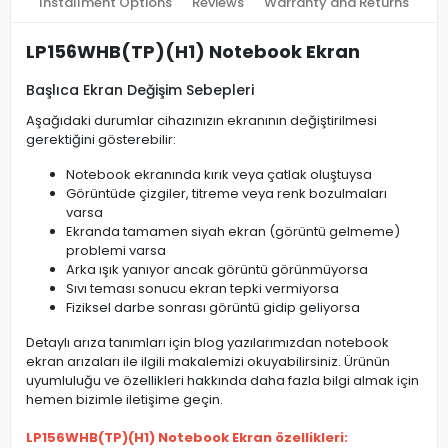
Installment Options
Reviews
Warranty and Returns
LP156WHB(TP)(H1) Notebook Ekran
Başlıca Ekran Değişim Sebepleri
Aşağıdaki durumlar cihazınızın ekranının değiştirilmesi
gerektiğini gösterebilir:
Notebook ekranında kırık veya çatlak oluştuysa
Görüntüde çizgiler, titreme veya renk bozulmaları
varsa
Ekranda tamamen siyah ekran (görüntü gelmeme)
problemi varsa
Arka ışık yanıyor ancak görüntü görünmüyorsa
Sıvı teması sonucu ekran tepki vermiyorsa
Fiziksel darbe sonrası görüntü gidip geliyorsa
Detaylı arıza tanımları için blog yazılarımızdan notebook
ekran arızaları ile ilgili makalemizi okuyabilirsiniz. Ürünün
uyumluluğu ve özellikleri hakkında daha fazla bilgi almak için
hemen bizimle iletişime geçin.
LP156WHB(TP)(H1) Notebook Ekran özellikleri: