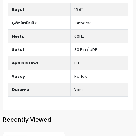
Boyut
15.6''
Çözünürlük
1366x768
Hertz
60Hz
Soket
30 Pin / eDP
Aydınlatma
LED
Yüzey
Parlak
Durumu
Yeni
Recently Viewed