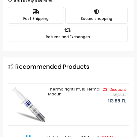
Add to my favorites
Fast Shipping
Secure shopping
Returns and Exchanges
Recommended Products
Thermalright HY510 Termal
%31 Discount
Macun
165,13 TL
113,88 TL