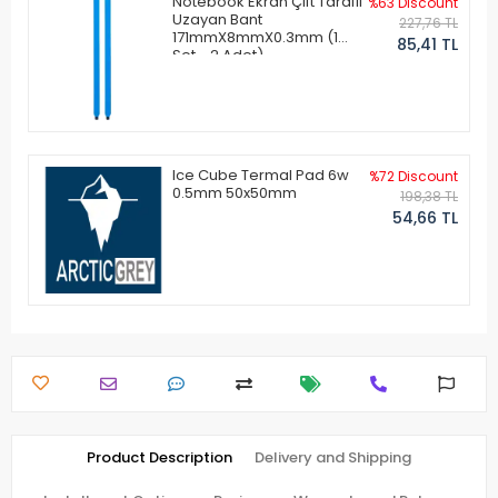
Notebook Ekran Çift Taraflı
%63 Discount
Uzayan Bant
227,76 TL
171mmX8mmX0.3mm (1
85,41 TL
Set - 2 Adet)
Ice Cube Termal Pad 6w
%72 Discount
0.5mm 50x50mm
198,38 TL
54,66 TL
Product Description
Delivery and Shipping