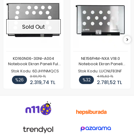
Sold Out
KD160N06-30NI-A004
NE156FHM-NXA V18.0
Notebook Ekran Paneli Full
Notebook Ekran Paneli
HD
144Hz
Stok Kodu: 6DJHYNMQCS
Stok Kodu: LUCNLF83NF
3.131,70 TL
4.115,62 TL
%26
%32
2.319,74 TL
2.781,52 TL