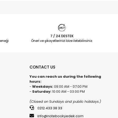
7 / 24 DESTEK
eneği
Öneri ve şikayetlerinizi bize iletebilirsiniz.
CONTACT US
You can reach us during the following
hours:
-
Weekdays:
09:00 AM - 07:00 PM
-
Saturday:
10:00 AM - 03:00 PM
(Closed on Sundays and public holidays.)
0212 433 38 33
info@notebookyedek.com