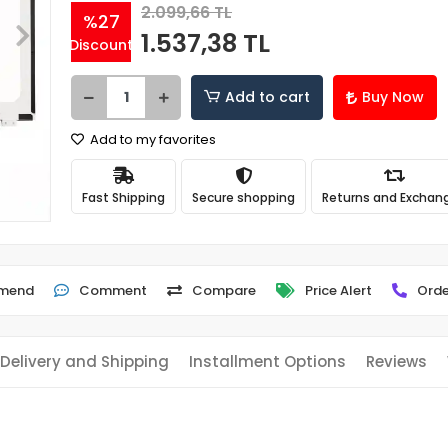
2.099,66 TL
%27
1.537,38 TL
Discount
Add to cart
Buy Now
Add to my favorites
Fast Shipping
Secure shopping
Returns and Exchan
mend
Comment
Compare
Price Alert
Orde
Delivery and Shipping
Installment Options
Reviews