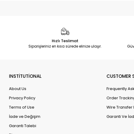
Hızlı Teslimat
Siparişleriniz en kısa sürede elinize ulaşır.
Güv
INSTİTUTİONAL
CUSTOMER S
About Us
Frequently As
Privacy Policy
Order Trackin
Terms of Use
Wire Transfer 
İade ve Değişim
Garanti Ve İad
Garanti Talebi