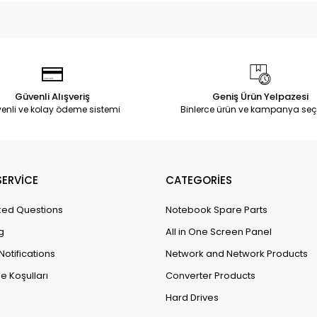
Güvenli Alışveriş
Geniş Ürün Yelpazesi
enli ve kolay ödeme sistemi
Binlerce ürün ve kampanya seç
ERVİCE
CATEGORİES
ked Questions
Notebook Spare Parts
g
All in One Screen Panel
Notifications
Network and Network Products
e Koşulları
Converter Products
Hard Drives