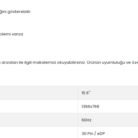
ini gösterebilir:
blemi varsa
arızaları ile ilgili makalemizi okuyabilirsiniz. Ürünün uyumluluğu ve ö
15.6''
1366x768
60Hz
30 Pin / eDP