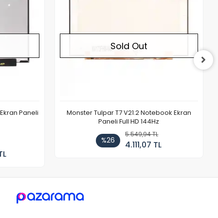
Sold Out
Ekran Paneli
Monster Tulpar T7 V21.2 Notebook Ekran
Paneli Full HD 144Hz
5.549,94 TL
%26
4.111,07 TL
TL