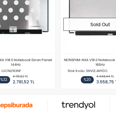
Sold Out
A V18.0 Notebook Ekran Paneli
NE156FHM-NXA V18.0 Notebook 
144Hz
165Hz
: LUCNLF83NF
Stok Kodu: 0NVLEJMYDO
4.115,62 TL
4.448,44 TL
%32
%20
2.781,52 TL
3.558,75 