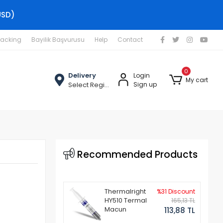
USD)
racking
Bayilik Başvurusu
Help
Contact
0
Delivery
Login
My cart
Select Region
Sign up
Recommended Products
Thermalright
%31 Discount
HY510 Termal
165,13 TL
Macun
113,88 TL