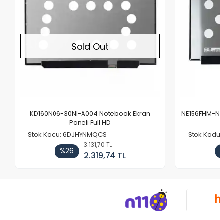
Sold Out
KD160N06-30NI-A004 Notebook Ekran
NE156FHM-NX
Paneli Full HD
Stok Kodu: 6DJHYNMQCS
Stok Kodu
3.131,70 TL
%26
2.319,74 TL