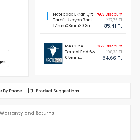
Notebook Ekran Çift
%63 Discount
Taraflı Uzayan Bant
227,76 TL
171mmX8mmX0.3mm
85,41 TL
(1 Set - 2 Adet)
Ice Cube
%72 Discount
Termal Pad 6w
198,38 TL
0.5mm
54,66 TL
ges
50x50mm
r By Phone
Product Suggestions
Warranty and Returns