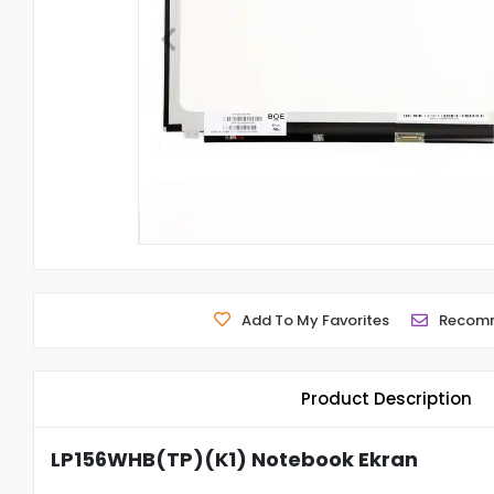
Add To My Favorites
Recom
Product Description
LP156WHB(TP)(K1) Notebook Ekran