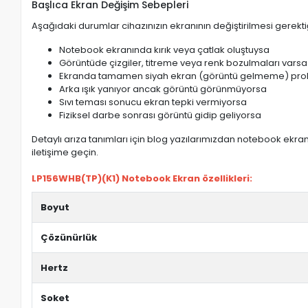
Başlıca Ekran Değişim Sebepleri
Aşağıdaki durumlar cihazınızın ekranının değiştirilmesi gerektiğ
Notebook ekranında kırık veya çatlak oluştuysa
Görüntüde çizgiler, titreme veya renk bozulmaları varsa
Ekranda tamamen siyah ekran (görüntü gelmeme) pro
Arka ışık yanıyor ancak görüntü görünmüyorsa
Sıvı teması sonucu ekran tepki vermiyorsa
Fiziksel darbe sonrası görüntü gidip geliyorsa
Detaylı arıza tanımları için blog yazılarımızdan notebook ekran 
iletişime geçin.
LP156WHB(TP)(K1) Notebook Ekran özellikleri:
Boyut
Çözünürlük
Hertz
Soket