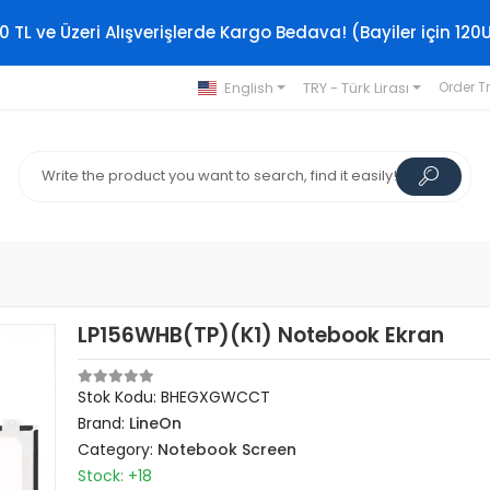
0 TL ve Üzeri Alışverişlerde Kargo Bedava! (Bayiler için 120
English
TRY - Türk Lirası
Order T
LP156WHB(TP)(K1) Notebook Ekran
Stok Kodu: BHEGXGWCCT
Brand:
LineOn
Category:
Notebook Screen
Stock: +18