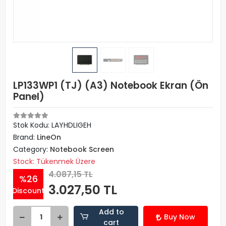
LP133WP1 (TJ) (A3) Notebook Ekran (Ön
Panel)
Stok Kodu: LAYHDLIGEH
Brand:
LineOn
Category:
Notebook Screen
Stock: Tükenmek Üzere
4.087,15 TL
%26
3.027,50 TL
Discount
Add to
Buy Now
cart