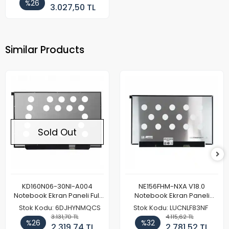
%26
3.027,50 TL
Similar Products
Sold Out
KD160N06-30NI-A004
NE156FHM-NXA V18.0
Notebook Ekran Paneli Full
Notebook Ekran Paneli
HD
144Hz
Stok Kodu: 6DJHYNMQCS
Stok Kodu: LUCNLF83NF
3.131,70 TL
4.115,62 TL
%26
%32
2.319,74 TL
2.781,52 TL