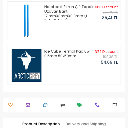
Notebook Ekran Çift Taraflı
%63 Discount
Uzayan Bant
227,76 TL
171mmX8mmX0.3mm (1
85,41 TL
Set - 2 Adet)
Ice Cube Termal Pad 6w
%72 Discount
0.5mm 50x50mm
198,38 TL
54,66 TL
Product Description
Delivery and Shipping