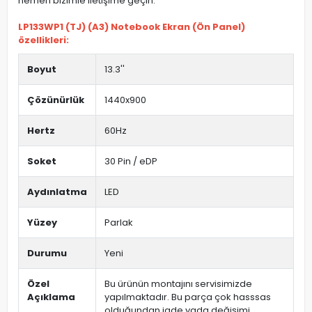
hemen bizimle iletişime geçin.
LP133WP1 (TJ) (A3) Notebook Ekran (Ön Panel)
özellikleri:
Boyut
13.3''
Çözünürlük
1440x900
Hertz
60Hz
Soket
30 Pin / eDP
Aydınlatma
LED
Yüzey
Parlak
Durumu
Yeni
Özel
Bu ürünün montajını servisimizde
Açıklama
yapılmaktadır. Bu parça çok hasssas
olduğundan iade yada değişimi