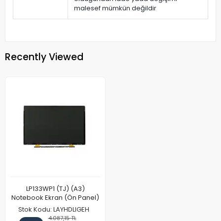
malesef mümkün değildir
Recently Viewed
LP133WP1 (TJ) (A3)
Notebook Ekran (Ön Panel)
Stok Kodu: LAYHDLIGEH
4.087,15 TL