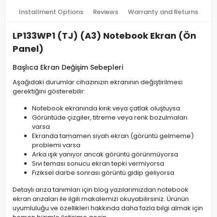
Installment Options
Reviews
Warranty and Returns
LP133WP1 (TJ) (A3) Notebook Ekran (Ön
Panel)
Başlıca Ekran Değişim Sebepleri
Aşağıdaki durumlar cihazınızın ekranının değiştirilmesi
gerektiğini gösterebilir:
Notebook ekranında kırık veya çatlak oluştuysa
Görüntüde çizgiler, titreme veya renk bozulmaları
varsa
Ekranda tamamen siyah ekran (görüntü gelmeme)
problemi varsa
Arka ışık yanıyor ancak görüntü görünmüyorsa
Sıvı teması sonucu ekran tepki vermiyorsa
Fiziksel darbe sonrası görüntü gidip geliyorsa
Detaylı arıza tanımları için blog yazılarımızdan notebook
ekran arızaları ile ilgili makalemizi okuyabilirsiniz. Ürünün
uyumluluğu ve özellikleri hakkında daha fazla bilgi almak için