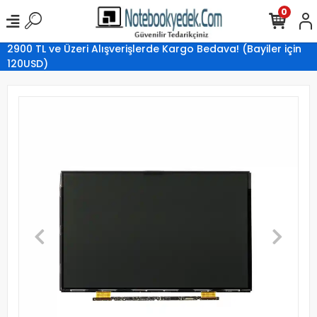
0
2900 TL ve Üzeri Alışverişlerde Kargo Bedava! (Bayiler için
120USD)