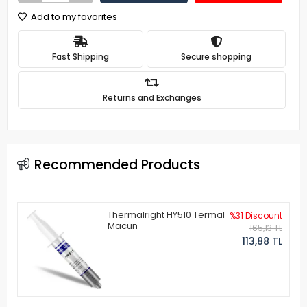
Add to my favorites
Fast Shipping
Secure shopping
Returns and Exchanges
Recommended Products
Thermalright HY510 Termal
%31 Discount
Macun
165,13 TL
113,88 TL