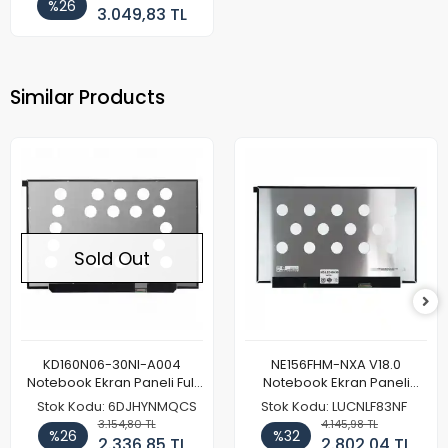
%26
3.049,83 TL
Similar Products
Sold Out
KD160N06-30NI-A004
NE156FHM-NXA V18.0
Notebook Ekran Paneli Full
Notebook Ekran Paneli
HD
144Hz
Stok Kodu: 6DJHYNMQCS
Stok Kodu: LUCNLF83NF
3.154,80 TL
4.145,98 TL
%26
%32
2.336,85 TL
2.802,04 TL