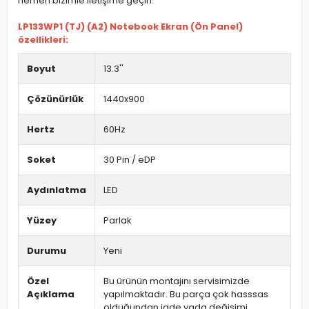
hemen bizimle iletişime geçin.
LP133WP1 (TJ) (A2) Notebook Ekran (Ön Panel)
özellikleri:
Boyut
13.3''
Çözünürlük
1440x900
Hertz
60Hz
Soket
30 Pin / eDP
Aydınlatma
LED
Yüzey
Parlak
Durumu
Yeni
Özel
Bu ürünün montajını servisimizde
Açıklama
yapılmaktadır. Bu parça çok hasssas
olduğundan iade yada değişimi