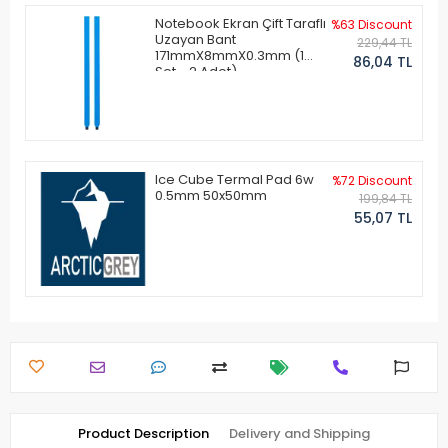
Notebook Ekran Çift Taraflı
%63 Discount
Uzayan Bant
229,44 TL
171mmX8mmX0.3mm (1
86,04 TL
Set - 2 Adet)
Ice Cube Termal Pad 6w
%72 Discount
0.5mm 50x50mm
199,84 TL
55,07 TL
Product Description
Delivery and Shipping