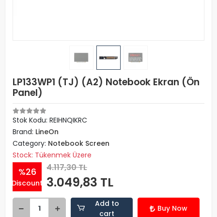
LP133WP1 (TJ) (A2) Notebook Ekran (Ön
Panel)
Stok Kodu: REIHNQIKRC
Brand:
LineOn
Category:
Notebook Screen
Stock: Tükenmek Üzere
4.117,30 TL
%26
3.049,83 TL
Discount
Add to
Buy Now
cart