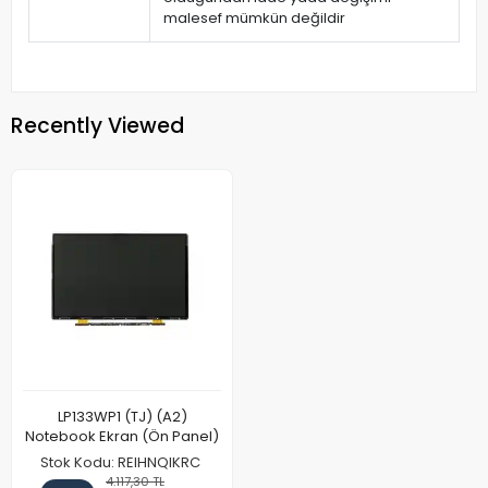
malesef mümkün değildir
Recently Viewed
LP133WP1 (TJ) (A2)
Notebook Ekran (Ön Panel)
Stok Kodu: REIHNQIKRC
4.117,30 TL