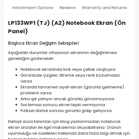
Installment Options
Reviews
Warranty and Returns
LP133WP1 (TJ) (A2) Notebook Ekran (Ön
Panel)
Başlıca Ekran Değişim Sebepleri
Aşağıdaki durumlar cihazınızın ekranının değiştirilmesi
gerektiğini gösterebilir:
Notebook ekranında kırık veya çatlak oluştuysa
Görüntüde çizgiler, titreme veya renk bozulmaları
varsa
Ekranda tamamen siyah ekran (görüntü gelmeme)
problemi varsa
Arka ışık yanıyor ancak görüntü görünmüyorsa
Sıvı teması sonucu ekran tepki vermiyorsa
Fiziksel darbe sonrası görüntü gidip geliyorsa
Detaylı arıza tanımları için blog yazılarımızdan notebook
ekran arızaları ile ilgili makalemizi okuyabilirsiniz. Ürünün
uyumluluğu ve özellikleri hakkında daha fazla bilgi almak için