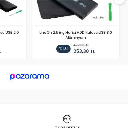
usu USB 2.0
LineOn 2.5 inç Harici HDD Kutusu USB 3.0
Alüminyum
422,35 TL
%40
L
253,38 TL
7 / 24 DESTEK