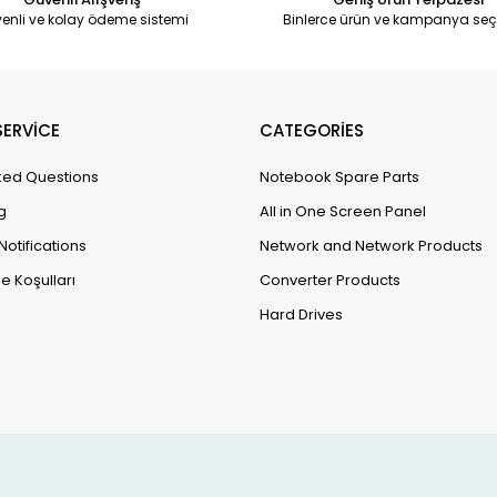
enli ve kolay ödeme sistemi
Binlerce ürün ve kampanya seç
ERVİCE
CATEGORİES
ked Questions
Notebook Spare Parts
g
All in One Screen Panel
Notifications
Network and Network Products
e Koşulları
Converter Products
Hard Drives