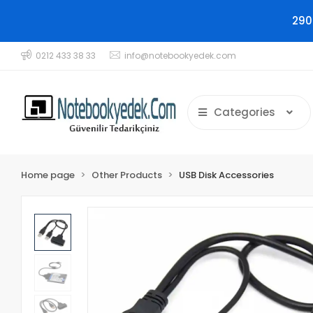
290
0212 433 38 33
info@notebookyedek.com
Categories
Home page
Other Products
USB Disk Accessories