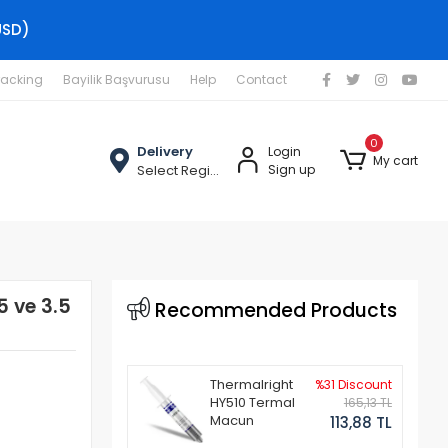
USD)
racking
Bayilik Başvurusu
Help
Contact
0
Delivery
Login
My cart
Select Region
Sign up
5 ve 3.5
Recommended Products
Thermalright
%31 Discount
HY510 Termal
165,13 TL
Macun
113,88 TL