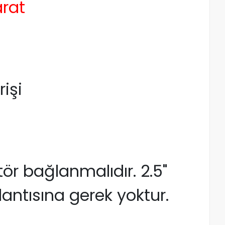
arat
rişi
tör bağlanmalıdır. 2.5"
antısına gerek yoktur.