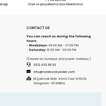
eneği
Öneri ve şikayetlerinizi bize iletebilirsiniz.
CONTACT US
You can reach us during the following
hours:
-
Weekdays:
09:00 AM - 07:00 PM
-
Saturday:
10:00 AM - 03:00 PM
(Closed on Sundays and public holidays.)
0212 433 38 33
info@notebookyedek.com
M.Çakmak Mah. İnönü Cad. N.162/b
Güngören- İSTANBUL