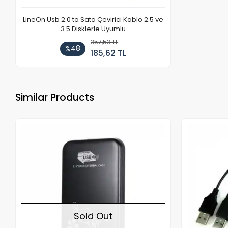
LineOn Usb 2.0 to Sata Çevirici Kablo 2.5 ve
3.5 Disklerle Uyumlu
357,53 TL
%48
185,62 TL
Similar Products
Out of stock
Sold Out