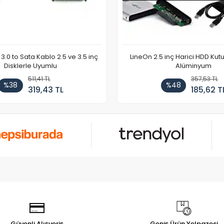
3.0 to Sata Kablo 2.5 ve 3.5 inç
LineOn 2.5 inç Harici HDD Kut
Disklerle Uyumlu
Alüminyum
511,41 TL
357,53 TL
%38
%48
319,43 TL
185,62 T
Güvenli Alışveriş
Geniş Ürün Yelpazesi