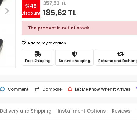
357,53 TL
%48
185,62 TL
Discount
The product is out of stock.
Add to my favorites
Fast Shipping
Secure shopping
Returns and Exchan
Comment
Compare
Let Me Know When İt Arrives
Delivery and Shipping
Installment Options
Reviews