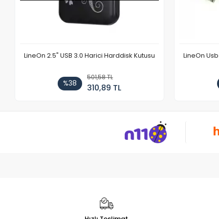
LineOn 2.5" USB 3.0 Harici Harddisk Kutusu
LineOn Usb 
501,58 TL
%38
310,89 TL
Hızlı Teslimat