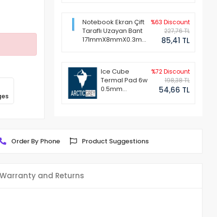
Notebook Ekran Çift
%63 Discount
Taraflı Uzayan Bant
227,76 TL
171mmX8mmX0.3mm
85,41 TL
(1 Set - 2 Adet)
Ice Cube
%72 Discount
Termal Pad 6w
198,38 TL
0.5mm
54,66 TL
ges
50x50mm
Order By Phone
Product Suggestions
Warranty and Returns