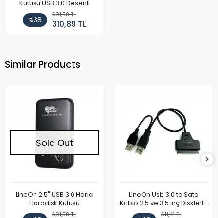
Kutusu USB 3.0 Desenli
501,58 TL
%38
310,89 TL
Similar Products
Sold Out
LineOn 2.5" USB 3.0 Harici
LineOn Usb 3.0 to Sata
Harddisk Kutusu
Kablo 2.5 ve 3.5 inç Disklerle
Uyumlu
501,58 TL
511,41 TL