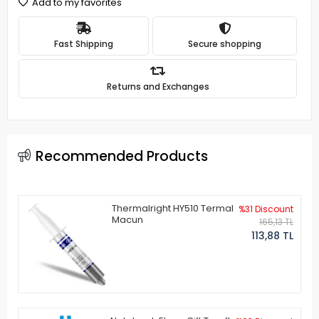
Add to my favorites
Fast Shipping
Secure shopping
Returns and Exchanges
Recommended Products
Thermalright HY510 Termal
%31 Discount
Macun
165,13 TL
113,88 TL