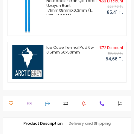
Notebook Ekran Çift Taraflı
%63 Discount
Uzayan Bant
227,76 TL
171mmX8mmX0.3mm (1
85,41 TL
Set - 2 Adet)
Ice Cube Termal Pad 6w
%72 Discount
0.5mm 50x50mm
198,38 TL
54,66 TL
Product Description
Delivery and Shipping