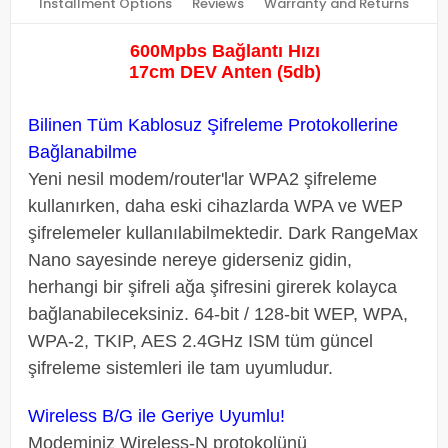
Installment Options
Reviews
Warranty and Returns
600Mpbs Bağlantı Hızı
17cm DEV Anten (5db)
Bilinen Tüm Kablosuz Şifreleme Protokollerine
Bağlanabilme
Yeni nesil modem/router'lar WPA2 şifreleme
kullanırken, daha eski cihazlarda WPA ve WEP
şifrelemeler kullanılabilmektedir. Dark RangeMax
Nano sayesinde nereye giderseniz gidin,
herhangi bir şifreli ağa şifresini girerek kolayca
bağlanabileceksiniz. 64-bit / 128-bit WEP, WPA,
WPA-2, TKIP, AES 2.4GHz ISM tüm güncel
şifreleme sistemleri ile tam uyumludur.
Wireless B/G ile Geriye Uyumlu!
Modeminiz Wireless-N protokolünü