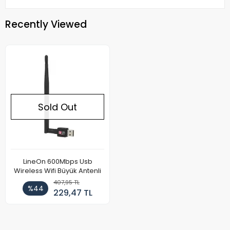
Recently Viewed
Sold Out
LineOn 600Mbps Usb
Wireless Wifi Büyük Antenli
407,95 TL
%44
229,47 TL