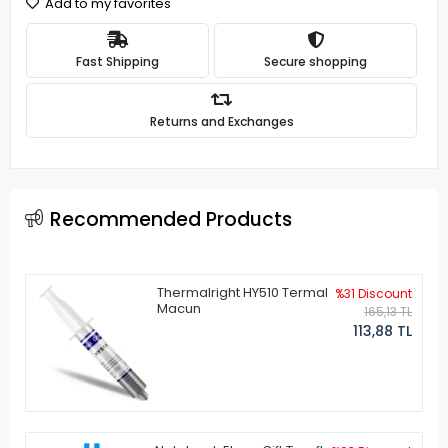
Add to my favorites
Fast Shipping
Secure shopping
Returns and Exchanges
Recommended Products
Thermalright HY510 Termal
%31 Discount
Macun
165,13 TL
113,88 TL