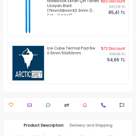
Notebook Ekran Çift Taraflı
%63 Discount
Uzayan Bant
227,76 TL
171mmX8mmX0.3mm (1
85,41 TL
Set - 2 Adet)
Ice Cube Termal Pad 6w
%72 Discount
0.5mm 50x50mm
198,38 TL
54,66 TL
Product Description
Delivery and Shipping