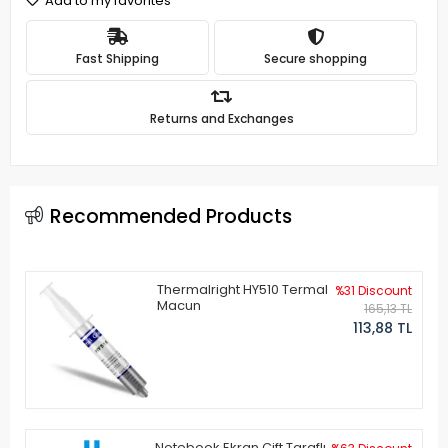
Add to my favorites
Fast Shipping
Secure shopping
Returns and Exchanges
Recommended Products
Thermalright HY510 Termal
%31 Discount
Macun
165,13 TL
113,88 TL
Notebook Ekran Çift Taraflı