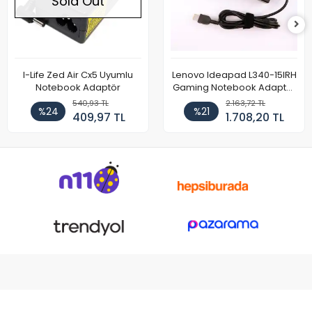
Sold Out
I-Life Zed Air Cx5 Uyumlu
Lenovo Ideapad L340-15IRH
Notebook Adaptör
Gaming Notebook Adaptör
Cihazı Şarj Aleti (150W)
540,93 TL
2.163,72 TL
%24
%21
409,97 TL
1.708,20 TL