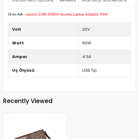
Installment Options
Reviews
Warranty and Returns
Ürün Adı :
Lenovo Z580 Z580A Uyumlu Laptop Adaptör 90W
Volt
20V
Watt
90W
Amper
4.5A
Uç Ölçüsü
USB Tip
Recently Viewed