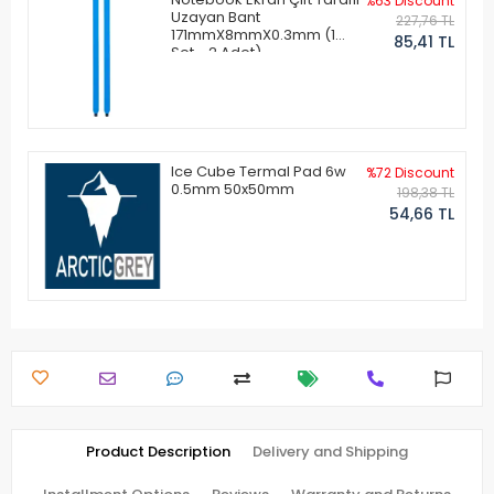
%63 Discount
Uzayan Bant
227,76 TL
171mmX8mmX0.3mm (1
85,41 TL
Set - 2 Adet)
Ice Cube Termal Pad 6w
%72 Discount
0.5mm 50x50mm
198,38 TL
54,66 TL
Product Description
Delivery and Shipping