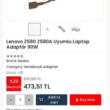
Lenovo Z580 Z580A Uyumlu Laptop
Adaptör 90W
Brand:
Redox
Category:
Notebook Adapter
Stock: +18
591,89 TL
%20
473,51 TL
Discount
Add to
Buy Now
cart