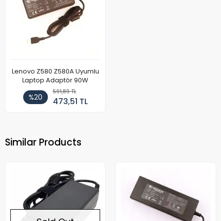
Lenovo Z580 Z580A Uyumlu
Laptop Adaptör 90W
591,89 TL
%20
473,51 TL
Similar Products