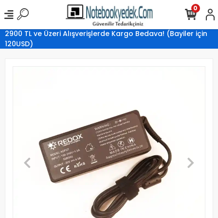
0
2900 TL ve Üzeri Alışverişlerde Kargo Bedava! (Bayiler için
120USD)