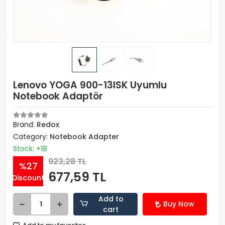
Lenovo YOGA 900-13ISK Uyumlu
Notebook Adaptör
Brand:
Redox
Category:
Notebook Adapter
Stock: +18
923,28 TL
%27
677,59 TL
Discount
Add to
Buy Now
cart