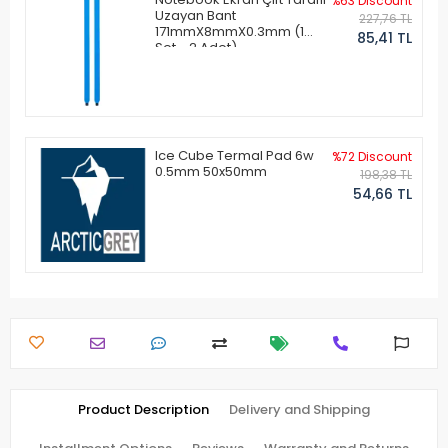
%63 Discount
Uzayan Bant
227,76 TL
171mmX8mmX0.3mm (1
85,41 TL
Set - 2 Adet)
Ice Cube Termal Pad 6w
%72 Discount
0.5mm 50x50mm
198,38 TL
54,66 TL
Product Description
Delivery and Shipping