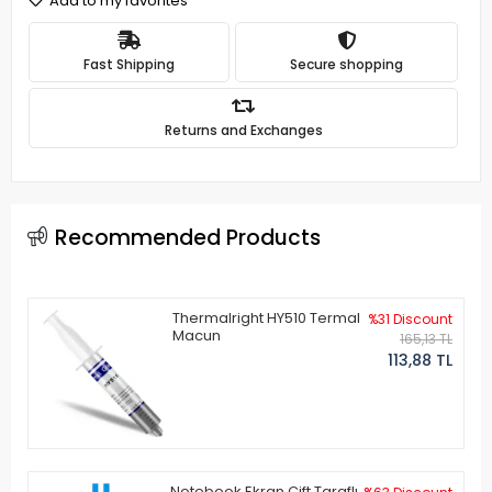
Add to my favorites
Fast Shipping
Secure shopping
Returns and Exchanges
Recommended Products
Thermalright HY510 Termal
%31 Discount
Macun
165,13 TL
113,88 TL
Notebook Ekran Çift Taraflı