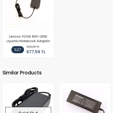
Lenovo YOGA 900-13ISK
Uyumlu Notebook Adaptör
923,28 TL
%27
677,59 TL
Similar Products