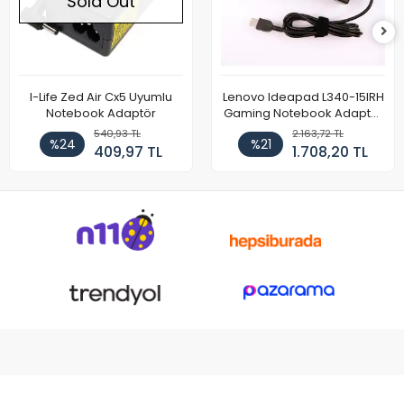
Sold Out
I-Life Zed Air Cx5 Uyumlu
Lenovo Ideapad L340-15IRH
Notebook Adaptör
Gaming Notebook Adaptör
Cihazı Şarj Aleti (150W)
540,93 TL
2.163,72 TL
%24
%21
409,97 TL
1.708,20 TL