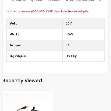
Installment Options
Reviews
Warranty and Returns
Ürün Adı :
Lenovo YOGA 900-13ISK Uyumlu Notebook Adaptör
Volt
20V
Watt
40W
Amper
2A
Uç Ölçüsü
USB Tip
Recently Viewed