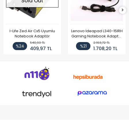
Sold Out
I-Life Zed Air Cx5 Uyumlu
Lenovo Ideapad L340-15IRH
Notebook Adaptör
Gaming Notebook Adaptör
Cihazı Şarj Aleti (150W)
540,93 TL
2.163,72 TL
%24
%21
409,97 TL
1.708,20 TL