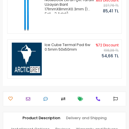
%63 Discount
Uzayan Bant
227,76 TL
171mmX8mmX0.3mm (1
85,41 TL
Set - 2 Adet)
Ice Cube Termal Pad 6w
%72 Discount
0.5mm 50x50mm
198,38 TL
54,66 TL
Product Description
Delivery and Shipping