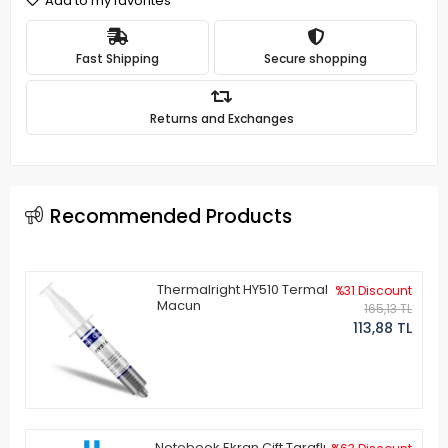
Add to my favorites
Fast Shipping
Secure shopping
Returns and Exchanges
Recommended Products
Thermalright HY510 Termal
%31 Discount
Macun
165,13 TL
113,88 TL
Notebook Ekran Çift Taraflı