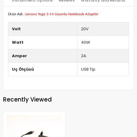
Installment Options
Reviews
Warranty and Returns
Ürün Adı :
Lenovo Yoga 3-14 Uyumlu Notebook Adaptör
Volt
20V
Watt
40W
Amper
2A
Uç Ölçüsü
USB Tip
Recently Viewed