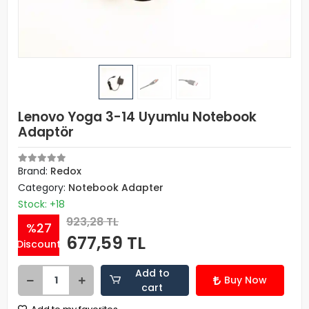
Lenovo Yoga 3-14 Uyumlu Notebook
Adaptör
Brand:
Redox
Category:
Notebook Adapter
Stock: +18
923,28 TL
%27
677,59 TL
Discount
Add to
Buy Now
cart