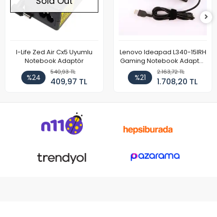
Sold Out
I-Life Zed Air Cx5 Uyumlu
Lenovo Ideapad L340-15IRH
Notebook Adaptör
Gaming Notebook Adaptör
Cihazı Şarj Aleti (150W)
540,93 TL
2.163,72 TL
%24
%21
409,97 TL
1.708,20 TL