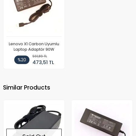
Lenovo X1 Carbon Uyumlu
Laptop Adaptör 90W
591,89 TL
%20
473,51 TL
Similar Products