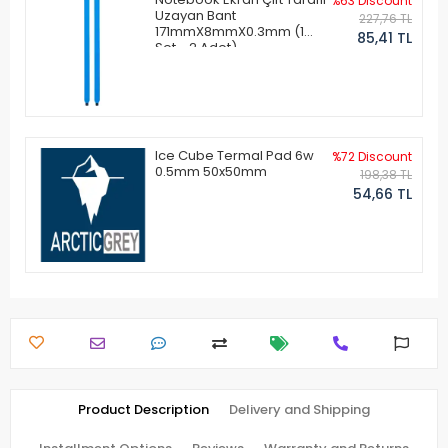
%63 Discount
Uzayan Bant
227,76 TL
171mmX8mmX0.3mm (1
85,41 TL
Set - 2 Adet)
Ice Cube Termal Pad 6w
%72 Discount
0.5mm 50x50mm
198,38 TL
54,66 TL
Product Description
Delivery and Shipping