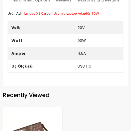
Installment Options
Reviews
Warranty and Returns
Ürün Adı :
Lenovo X1 Carbon Uyumlu Laptop Adaptör 90W
Volt
20V
Watt
90W
Amper
4.5A
Uç Ölçüsü
USB Tip
Recently Viewed