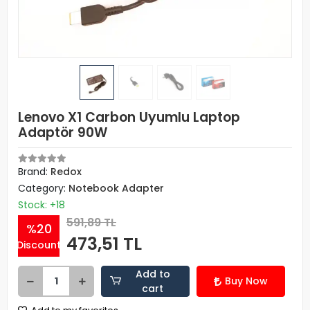
Lenovo X1 Carbon Uyumlu Laptop
Adaptör 90W
Brand:
Redox
Category:
Notebook Adapter
Stock: +18
591,89 TL
%20
473,51 TL
Discount
Add to
Buy Now
cart