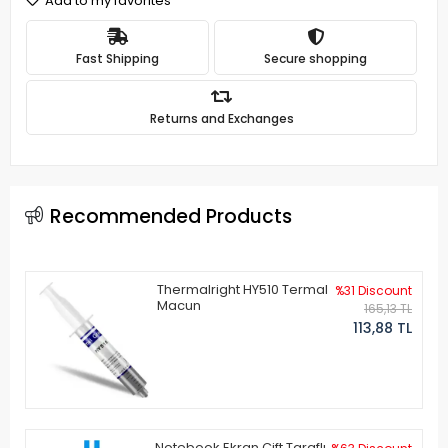
Add to my favorites
Fast Shipping
Secure shopping
Returns and Exchanges
Recommended Products
Thermalright HY510 Termal
%31 Discount
Macun
165,13 TL
113,88 TL
Notebook Ekran Çift Taraflı