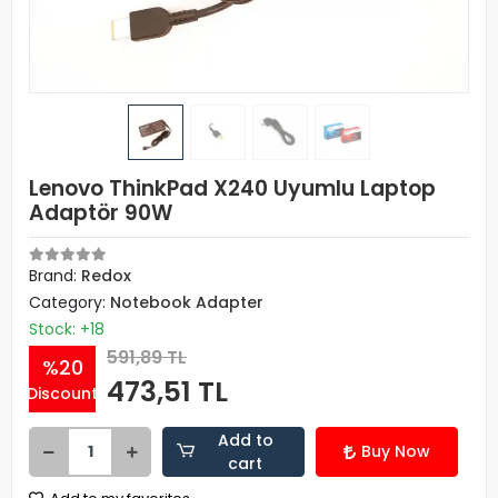
Lenovo ThinkPad X240 Uyumlu Laptop
Adaptör 90W
Brand:
Redox
Category:
Notebook Adapter
Stock: +18
591,89 TL
%20
473,51 TL
Discount
Add to
Buy Now
cart