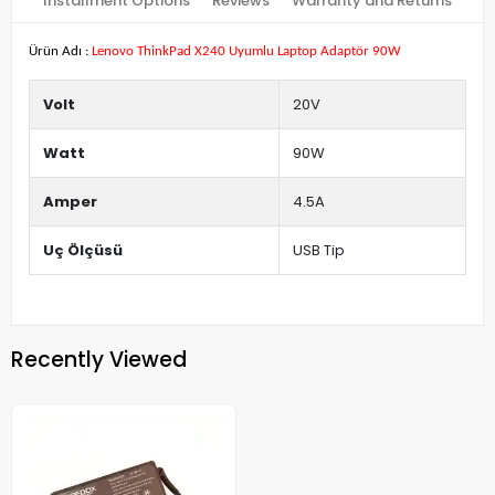
Installment Options
Reviews
Warranty and Returns
Ürün Adı :
Lenovo ThinkPad X240 Uyumlu Laptop Adaptör 90W
Volt
20V
Watt
90W
Amper
4.5A
Uç Ölçüsü
USB Tip
Recently Viewed