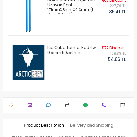
%63 Discount
Uzayan Bant
227,76 TL
171mmX8mmX0.3mm (1
85,41 TL
Set - 2 Adet)
Ice Cube Termal Pad 6w
%72 Discount
0.5mm 50x50mm
198,38 TL
54,66 TL
Product Description
Delivery and Shipping