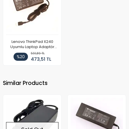
Lenovo ThinkPad X240
Uyumlu Laptop Adaptör
90W
591,89 TL
%20
473,51 TL
Similar Products