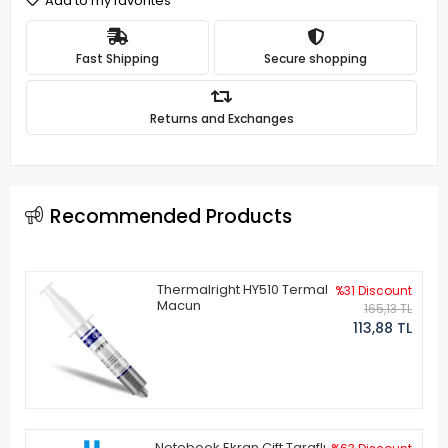
Add to my favorites
Fast Shipping
Secure shopping
Returns and Exchanges
Recommended Products
Thermalright HY510 Termal
%31 Discount
Macun
165,13 TL
113,88 TL
Notebook Ekran Çift Taraflı