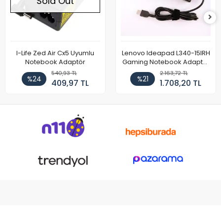
Sold Out
I-Life Zed Air Cx5 Uyumlu
Lenovo Ideapad L340-15IRH
Notebook Adaptör
Gaming Notebook Adaptör
Cihazı Şarj Aleti (150W)
540,93 TL
2.163,72 TL
%24
%21
409,97 TL
1.708,20 TL