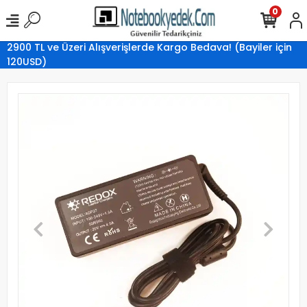
0
2900 TL ve Üzeri Alışverişlerde Kargo Bedava! (Bayiler için
120USD)