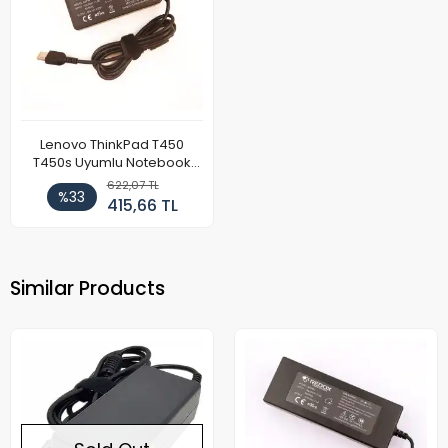
Lenovo ThinkPad T450
T450s Uyumlu Notebook
Adaptör
622,07 TL
%33
415,66 TL
Similar Products