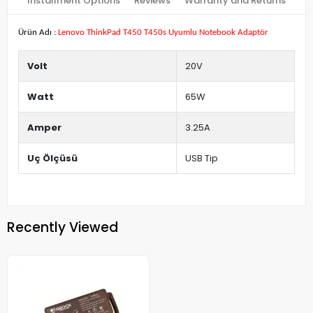
Installment Options
Reviews
Warranty and Returns
Ürün Adı :
Lenovo ThinkPad T450 T450s Uyumlu Notebook Adaptör
Volt
20V
Watt
65W
Amper
3.25A
Uç Ölçüsü
USB Tip
Recently Viewed