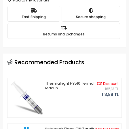
Add to my favorites
Fast Shipping
Secure shopping
Returns and Exchanges
Recommended Products
Thermalright HY510 Termal
%31 Discount
Macun
165,13 TL
113,88 TL
Notebook Ekran Çift Taraflı