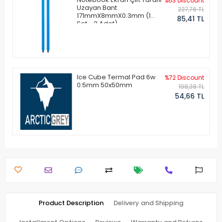
%63 Discount
Uzayan Bant
227,76 TL
171mmX8mmX0.3mm (1
85,41 TL
Set - 2 Adet)
Ice Cube Termal Pad 6w
%72 Discount
0.5mm 50x50mm
198,38 TL
54,66 TL
Product Description
Delivery and Shipping