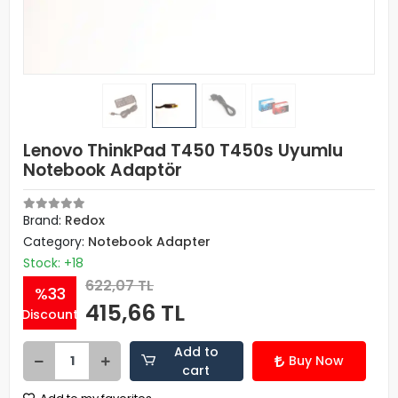
Lenovo ThinkPad T450 T450s Uyumlu
Notebook Adaptör
Brand:
Redox
Category:
Notebook Adapter
Stock: +18
622,07 TL
%33
415,66 TL
Discount
Add to
Buy Now
cart