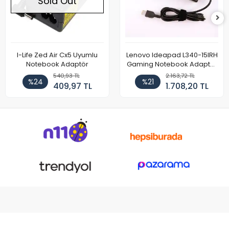
Sold Out
I-Life Zed Air Cx5 Uyumlu
Lenovo Ideapad L340-15IRH
Notebook Adaptör
Gaming Notebook Adaptör
Cihazı Şarj Aleti (150W)
540,93 TL
2.163,72 TL
%24
%21
409,97 TL
1.708,20 TL