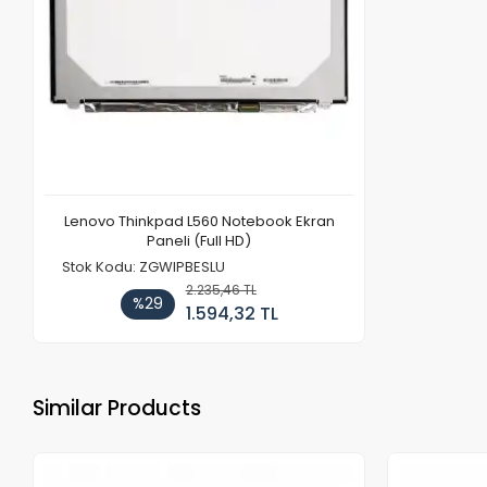
Lenovo Thinkpad L560 Notebook Ekran
Paneli (Full HD)
Stok Kodu: ZGWIPBESLU
2.235,46 TL
%29
1.594,32 TL
Similar Products