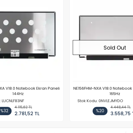
Sold Out
A V18.0 Notebook Ekran Paneli
NE156FHM-NXA V18.0 Notebook 
144Hz
165Hz
: LUCNLF83NF
Stok Kodu: 0NVLEJMYDO
4.115,62 TL
4.448,44 TL
%32
%20
2.781,52 TL
3.558,75 