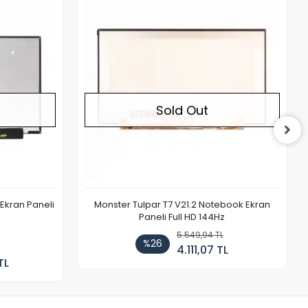
Out of stock
Out of stock
Sold Out
Ekran Paneli
Monster Tulpar T7 V21.2 Notebook Ekran
Paneli Full HD 144Hz
5.549,94 TL
%26
4.111,07 TL
TL