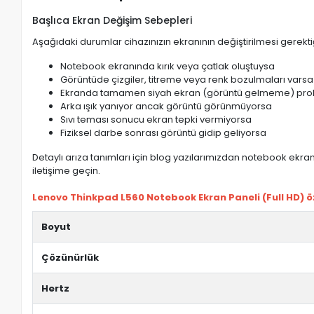
Başlıca Ekran Değişim Sebepleri
Aşağıdaki durumlar cihazınızın ekranının değiştirilmesi gerektiğ
Notebook ekranında kırık veya çatlak oluştuysa
Görüntüde çizgiler, titreme veya renk bozulmaları varsa
Ekranda tamamen siyah ekran (görüntü gelmeme) pro
Arka ışık yanıyor ancak görüntü görünmüyorsa
Sıvı teması sonucu ekran tepki vermiyorsa
Fiziksel darbe sonrası görüntü gidip geliyorsa
Detaylı arıza tanımları için blog yazılarımızdan notebook ekran 
iletişime geçin.
Lenovo Thinkpad L560 Notebook Ekran Paneli (Full HD) öze
Boyut
Çözünürlük
Hertz