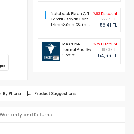
Notebook Ekran Çift
%63 Discount
Taraflı Uzayan Bant
227,76 TL
171mmX8mmX0.3mm
85,41 TL
(1 Set - 2 Adet)
Ice Cube
%72 Discount
Termal Pad 6w
198,38 TL
0.5mm
54,66 TL
50x50mm
ges
r By Phone
Product Suggestions
Warranty and Returns