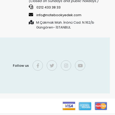
(Closed on Sundays and public holidays.)
0212 433 38 33
info@notebookyedek.com
M.Çakmak Mah. İnönü Cad. N.162/b
Güngören- İSTANBUL
Follow us