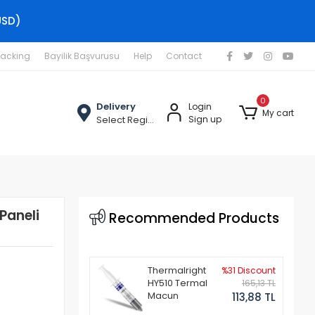
USD)
racking
Bayilik Başvurusu
Help
Contact
0
Delivery
Login
My cart
Select Region
Sign up
Paneli
Recommended Products
Thermalright
%31 Discount
HY510 Termal
165,13 TL
Macun
113,88 TL