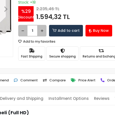
Stock: +18
2.235,46 TL
%29
1.594,32 TL
Discount
Add to cart
Buy Now
Add to my favorites
Fast Shipping
Secure shopping
Returns and Exchan
mend
Comment
Compare
Price Alert
Orde
Delivery and Shipping
Installment Options
Reviews
li (Full HD)