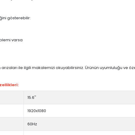
ini gösterebilir:
blemi varsa
arızaları ile ilgili makalemizi okuyabilirsiniz. Ürünün uyumluluğu ve ö
llikleri:
15.6''
1920x1080
60Hz