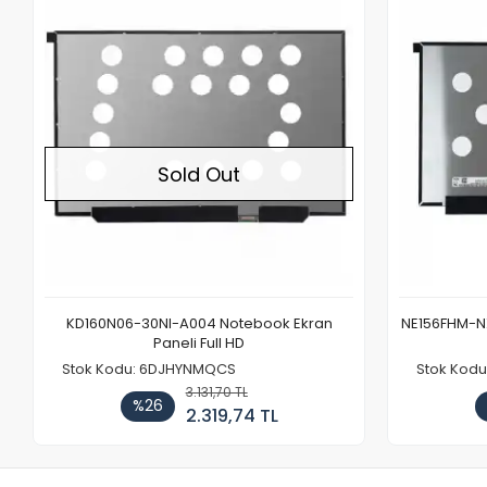
Out of stock
Sold Out
KD160N06-30NI-A004 Notebook Ekran
NE156FHM-NX
Paneli Full HD
Stok Kodu: 6DJHYNMQCS
Stok Kodu
3.131,70 TL
%26
2.319,74 TL