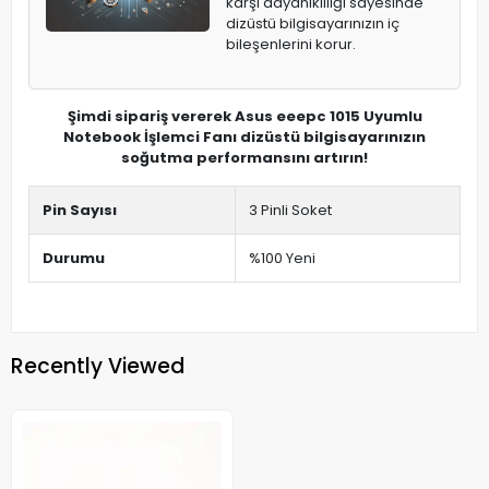
karşı dayanıklılığı sayesinde
dizüstü bilgisayarınızın iç
bileşenlerini korur.
Şimdi sipariş vererek Asus eeepc 1015 Uyumlu
Notebook İşlemci Fanı dizüstü bilgisayarınızın
soğutma performansını artırın!
Pin Sayısı
3 Pinli Soket
Durumu
%100 Yeni
Recently Viewed