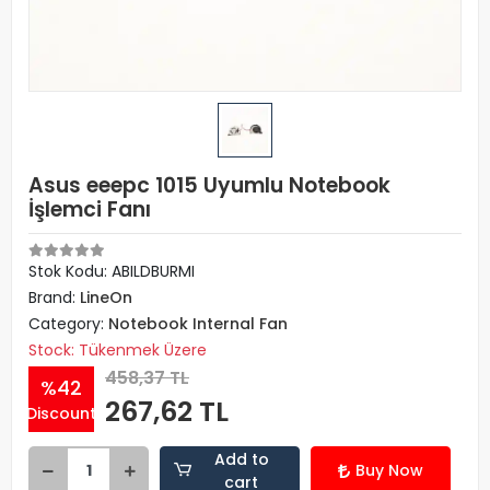
Asus eeepc 1015 Uyumlu Notebook
İşlemci Fanı
Stok Kodu: ABILDBURMI
Brand:
LineOn
Category:
Notebook Internal Fan
Stock: Tükenmek Üzere
458,37 TL
%42
267,62 TL
Discount
Add to
Buy Now
cart