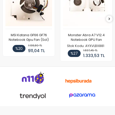
MSI Katana GF66 GF76
Monster Abra A7 V12.4
Notebook Gpu Fan (Sol)
Notebook GPU Fan
1.138,80 TL
Stok Kodu: AYXVLBX881
%20
911,04 TL
1.837,45 TL
%27
1.333,53 TL