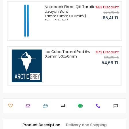
Notebook Ekran Çift Taraflı
%63 Discount
Uzayan Bant
227,76 TL
171mmX8mmX0.3mm (1
85,41 TL
Set - 2 Adet)
Ice Cube Termal Pad 6w
%72 Discount
0.5mm 50x50mm
198,38 TL
54,66 TL
Product Description
Delivery and Shipping