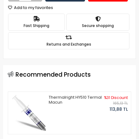
Add to my favorites
Fast Shipping
Secure shopping
Returns and Exchanges
Recommended Products
Thermalright HY510 Termal
%31 Discount
Macun
165,13 TL
113,88 TL