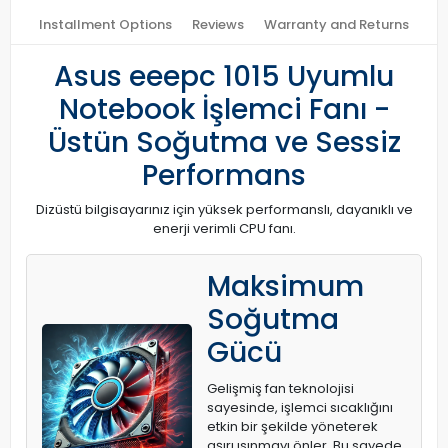
Installment Options
Reviews
Warranty and Returns
Asus eeepc 1015 Uyumlu
Notebook İşlemci Fanı -
Üstün Soğutma ve Sessiz
Performans
Dizüstü bilgisayarınız için yüksek performanslı, dayanıklı ve
enerji verimli CPU fanı.
Maksimum
Soğutma
Gücü
Gelişmiş fan teknolojisi
sayesinde, işlemci sıcaklığını
etkin bir şekilde yöneterek
aşırı ısınmayı önler. Bu sayede