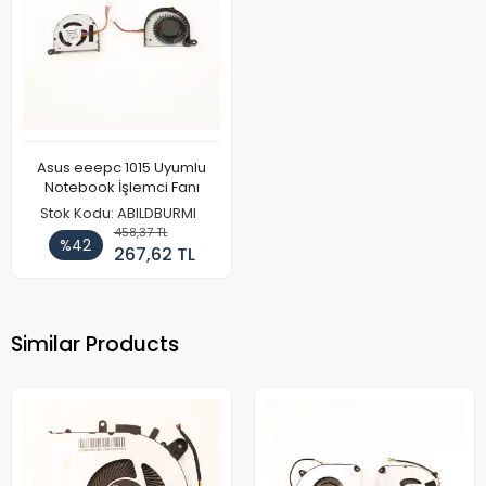
Asus eeepc 1015 Uyumlu
Notebook İşlemci Fanı
Stok Kodu: ABILDBURMI
458,37 TL
%42
267,62 TL
Similar Products