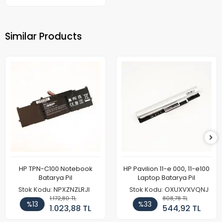
Similar Products
HP TPN-C100 Notebook
HP Pavilion 11-e 000, 11-e100
Batarya Pil
Laptop Batarya Pil
Stok Kodu: NPXZNZLRJI
Stok Kodu: OXUXVXVQNJ
1.172,80 TL
808,78 TL
%13
%33
1.023,88 TL
544,92 TL