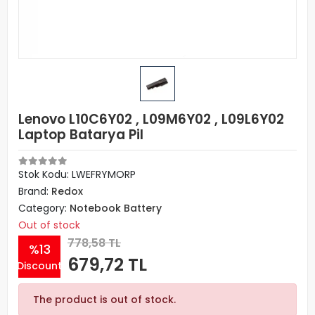
Lenovo L10C6Y02 , L09M6Y02 , L09L6Y02
Laptop Batarya Pil
Stok Kodu: LWEFRYMORP
Brand:
Redox
Category:
Notebook Battery
Out of stock
778,58 TL
%13
679,72 TL
Discount
The product is out of stock.