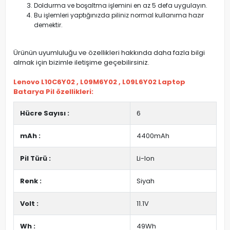
Doldurma ve boşaltma işlemini en az 5 defa uygulayın.
Bu işlemleri yaptığınızda piliniz normal kullanıma hazır
demektir.
Ürünün uyumluluğu ve özellikleri hakkında daha fazla bilgi
almak için bizimle iletişime geçebilirsiniz.
Lenovo L10C6Y02 , L09M6Y02 , L09L6Y02 Laptop
Batarya Pil özellikleri:
Hücre Sayısı :
6
mAh :
4400mAh
Pil Türü :
Li-Ion
Renk :
Siyah
Volt :
11.1V
Wh :
49Wh