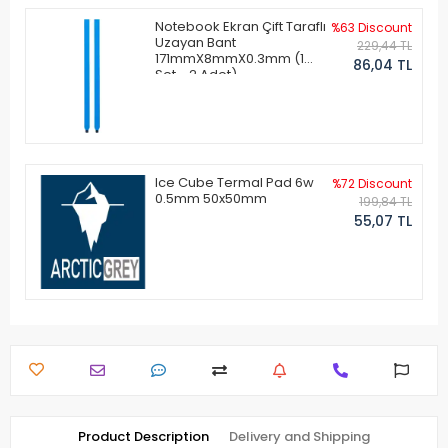
Notebook Ekran Çift Taraflı
%63 Discount
Uzayan Bant
229,44 TL
171mmX8mmX0.3mm (1
86,04 TL
Set - 2 Adet)
Ice Cube Termal Pad 6w
%72 Discount
0.5mm 50x50mm
199,84 TL
55,07 TL
Product Description
Delivery and Shipping