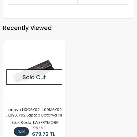
Recently Viewed
Sold Out
Lenovo L10C6Y02 , L09M6Y02
, L09L6Y02 Laptop Batarya Pil
Stok Kodu: LWEFRYMORP
778,58 TL
%13
679,72 TL