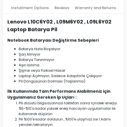
Installment Options
Reviews
Warranty and Returns
Lenovo L10C6Y02 , L09M6Y02 , L09L6Y02
Laptop Batarya Pil
Notebook Bataryası Değiştirme Sebepleri
Batarya Hızla Boşalıyor
Şarj Almıyor
Batarya Tanınmıyor
Aşırı Isınma
Şişme veya Fiziksel Hasar
Laptop Açılmıyor, Sadece Adaptörle Çalışıyor
Pil Döngüsünün Dolması (Yaşlanma)
İlk Kullanımda Tam Performans Alabilmeniz için
Uygulamanız Gereken İp Uçları :
Pili dizüstü bilgisayarınıza taktıktan sonra içindeki enerjiyi
%5-%10'a kadar yüksek enerji harcayan uygulamalar ile
kullanarak düşürün.
Pili %100'e kadar doldurun , %100'e ulaşmaz ise 1.Adımı
yeniden tekrarlaryın .