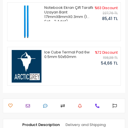
Notebook Ekran Çift Taraflı
%63 Discount
Uzayan Bant
227,76 TL
171mmX8mmX0.3mm (1
85,41 TL
Set - 2 Adet)
Ice Cube Termal Pad 6w
%72 Discount
0.5mm 50x50mm
198,38 TL
54,66 TL
Product Description
Delivery and Shipping