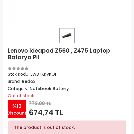
Lenovo ideapad Z560 , Z475 Laptop
Batarya Pil
Stok Kodu: LWBTKKVKOI
Brand:
Redox
Category:
Notebook Battery
Out of stock
772,88 TL
%13
674,74 TL
Discount
The product is out of stock.