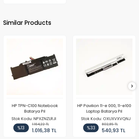
Similar Products
HP TPN-C100 Notebook
HP Pavilion 11-e 000, 11-e100
Batarya Pil
Laptop Batarya Pil
Stok Kodu: NPXZNZLRJI
Stok Kodu: OXUXVXVQNJ
1.164,22 TL
802,85 TL
%13
%33
1.016,38 TL
540,93 TL