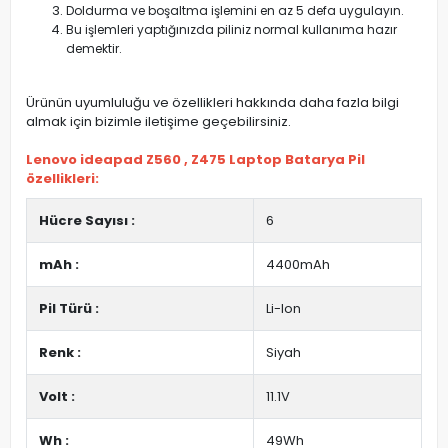
Doldurma ve boşaltma işlemini en az 5 defa uygulayın.
Bu işlemleri yaptığınızda piliniz normal kullanıma hazır
demektir.
Ürünün uyumluluğu ve özellikleri hakkında daha fazla bilgi
almak için bizimle iletişime geçebilirsiniz.
Lenovo ideapad Z560 , Z475 Laptop Batarya Pil
özellikleri:
Hücre Sayısı :
6
mAh :
4400mAh
Pil Türü :
Li-Ion
Renk :
Siyah
Volt :
11.1V
Wh :
49Wh