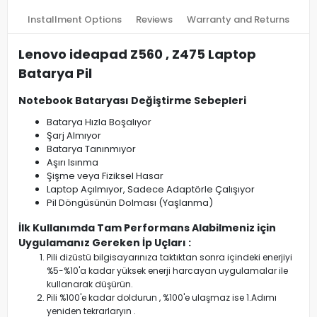
Installment Options
Reviews
Warranty and Returns
Lenovo ideapad Z560 , Z475 Laptop
Batarya Pil
Notebook Bataryası Değiştirme Sebepleri
Batarya Hızla Boşalıyor
Şarj Almıyor
Batarya Tanınmıyor
Aşırı Isınma
Şişme veya Fiziksel Hasar
Laptop Açılmıyor, Sadece Adaptörle Çalışıyor
Pil Döngüsünün Dolması (Yaşlanma)
İlk Kullanımda Tam Performans Alabilmeniz için
Uygulamanız Gereken İp Uçları :
Pili dizüstü bilgisayarınıza taktıktan sonra içindeki enerjiyi
%5-%10'a kadar yüksek enerji harcayan uygulamalar ile
kullanarak düşürün.
Pili %100'e kadar doldurun , %100'e ulaşmaz ise 1.Adımı
yeniden tekrarlaryın .