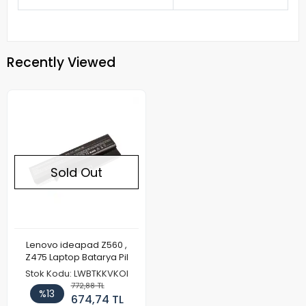
Recently Viewed
Sold Out
Lenovo ideapad Z560 ,
Z475 Laptop Batarya Pil
Stok Kodu: LWBTKKVKOI
772,88 TL
%13
674,74 TL