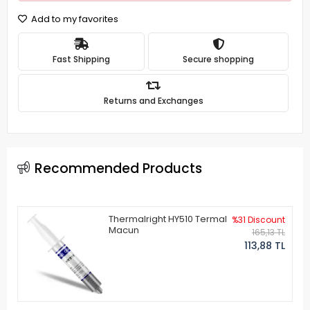
Add to my favorites
Fast Shipping
Secure shopping
Returns and Exchanges
Recommended Products
Thermalright HY510 Termal
%31 Discount
Macun
165,13 TL
113,88 TL