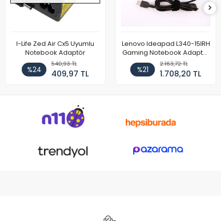
I-Life Zed Air Cx5 Uyumlu
Lenovo Ideapad L340-15IRH
Notebook Adaptör
Gaming Notebook Adaptör
Cihazı Şarj Aleti (150W)
540,93 TL
2.163,72 TL
%24
%21
409,97 TL
1.708,20 TL