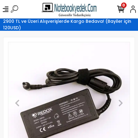
0
2900 TL ve Üzeri Alışverişlerde Kargo Bedava! (Bayiler için
120USD)