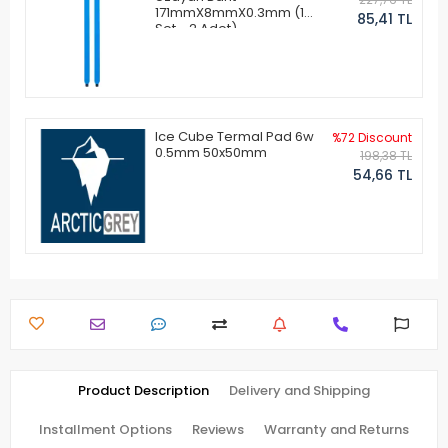
171mmX8mmX0.3mm (1
85,41 TL
Set - 2 Adet)
Ice Cube Termal Pad 6w
%72 Discount
0.5mm 50x50mm
198,38 TL
54,66 TL
Product Description
Delivery and Shipping
Installment Options
Reviews
Warranty and Returns