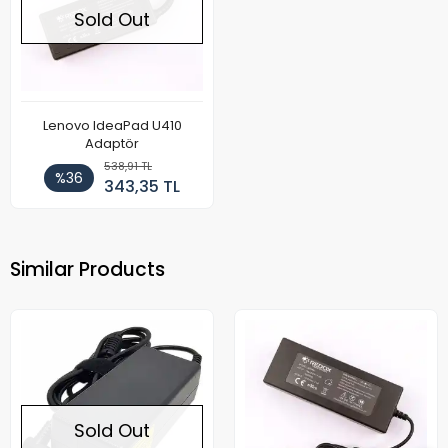
Sold Out
Lenovo IdeaPad U410
Adaptör
538,91 TL
%36
343,35 TL
Similar Products
Sold Out