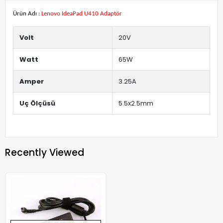
Ürün Adı :
Lenovo IdeaPad U410 Adaptör
Volt
20V
Watt
65W
Amper
3.25A
Uç Ölçüsü
5.5x2.5mm
Recently Viewed