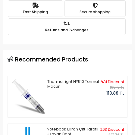
Fast Shipping
Secure shopping
Returns and Exchanges
Recommended Products
Thermalright HY510 Termal
%31 Discount
Macun
165,13 TL
113,88 TL
Notebook Ekran Çift Taraflı
%63 Discount
Uzayan Bant
227,76 TL