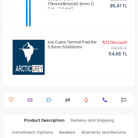
171mmX8mmX0.3mm (1
85,41 TL
Set - 2 Adet)
Ice Cube Termal Pad 6w
%72 Discount
0.5mm 50x50mm
198,38 TL
54,66 TL
Product Description
Delivery and Shipping
Installment Options
Reviews
Warranty and Returns