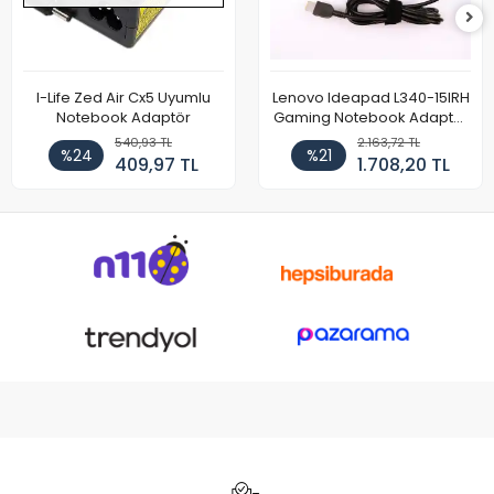
I-Life Zed Air Cx5 Uyumlu
Lenovo Ideapad L340-15IRH
Notebook Adaptör
Gaming Notebook Adaptör
Cihazı Şarj Aleti (150W)
540,93 TL
2.163,72 TL
%24
%21
409,97 TL
1.708,20 TL