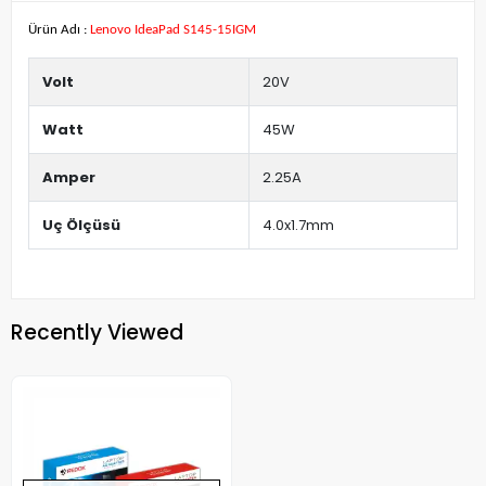
Ürün Adı :
Lenovo IdeaPad S145-15IGM
Volt
20V
Watt
45W
Amper
2.25A
Uç Ölçüsü
4.0x1.7mm
Recently Viewed