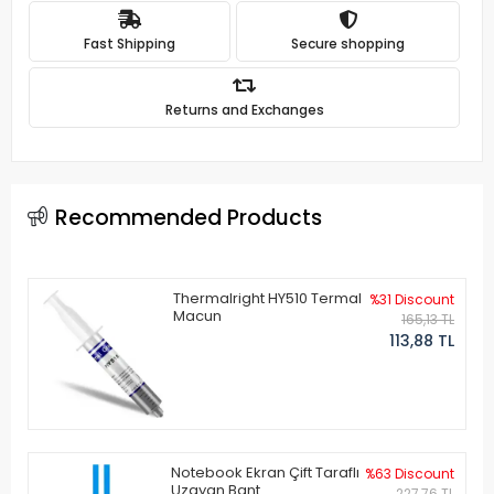
Fast Shipping
Secure shopping
Returns and Exchanges
Recommended Products
Thermalright HY510 Termal
%31 Discount
Macun
165,13 TL
113,88 TL
Notebook Ekran Çift Taraflı
%63 Discount
Uzayan Bant
227,76 TL