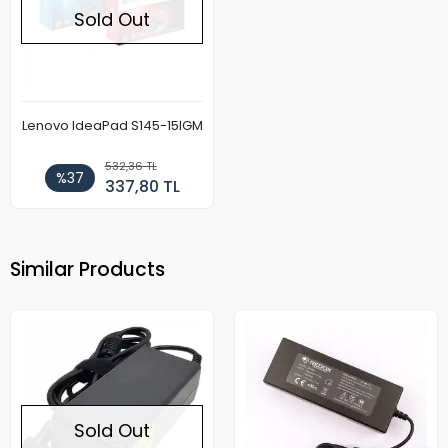
Sold Out
Lenovo IdeaPad S145-15IGM
532,36 TL
%37
337,80 TL
Similar Products
Sold Out