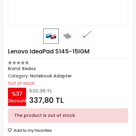
Lenovo IdeaPad S145-15IGM
Brand:
Redox
Category:
Notebook Adapter
Out of stock
532,36 TL
%37
337,80 TL
Discount
The product is out of stock.
Add to my favorites