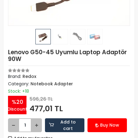
Lenovo G50-45 Uyumlu Laptop Adaptör
90W
Brand:
Redox
Category:
Notebook Adapter
Stock: +18
596,26 TL
%20
477,01 TL
Discount
Add to
Buy Now
cart