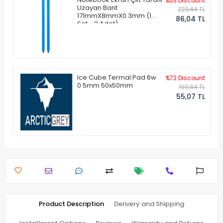
%63 Discount
Uzayan Bant
229,44 TL
171mmX8mmX0.3mm (1
86,04 TL
Set - 2 Adet)
Ice Cube Termal Pad 6w
%72 Discount
0.5mm 50x50mm
199,84 TL
55,07 TL
Product Description
Delivery and Shipping