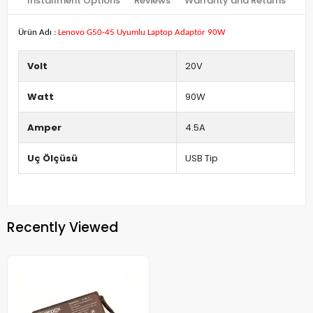
Installment Options
Reviews
Warranty and Returns
Ürün Adı :
Lenovo G50-45 Uyumlu Laptop Adaptör 90W
Volt
20V
Watt
90W
Amper
4.5A
Uç Ölçüsü
USB Tip
Recently Viewed