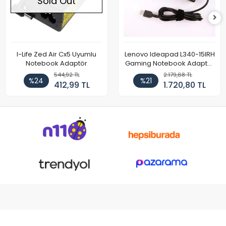
Sold Out
I-Life Zed Air Cx5 Uyumlu
Lenovo Ideapad L340-15IRH
Notebook Adaptör
Gaming Notebook Adaptör
Cihazı Şarj Aleti (150W)
544,92 TL
2.179,68 TL
%24
%21
412,99 TL
1.720,80 TL