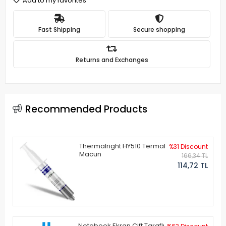
Add to my favorites
Fast Shipping
Secure shopping
Returns and Exchanges
Recommended Products
Thermalright HY510 Termal
%31 Discount
Macun
166,34 TL
114,72 TL
Notebook Ekran Çift Taraflı