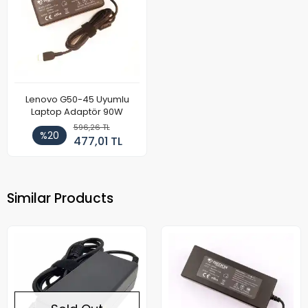
Lenovo G50-45 Uyumlu
Laptop Adaptör 90W
596,26 TL
%20
477,01 TL
Similar Products