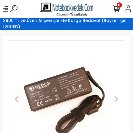
0
2900 TL ve Üzeri Alışverişlerde Kargo Bedava! (Bayiler için
120USD)