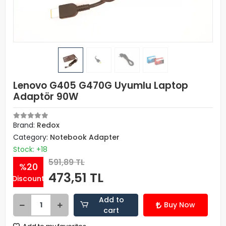
Lenovo G405 G470G Uyumlu Laptop
Adaptör 90W
Brand:
Redox
Category:
Notebook Adapter
Stock: +18
591,89 TL
%20
473,51 TL
Discount
Add to
Buy Now
cart