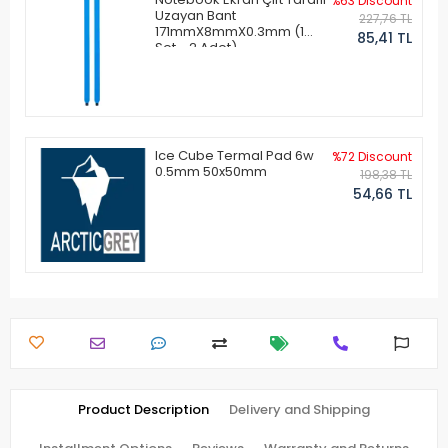
%63 Discount
Uzayan Bant
227,76 TL
171mmX8mmX0.3mm (1
85,41 TL
Set - 2 Adet)
Ice Cube Termal Pad 6w
%72 Discount
0.5mm 50x50mm
198,38 TL
54,66 TL
Product Description
Delivery and Shipping