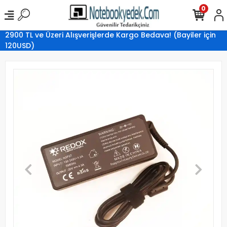
0
2900 TL ve Üzeri Alışverişlerde Kargo Bedava! (Bayiler için
120USD)