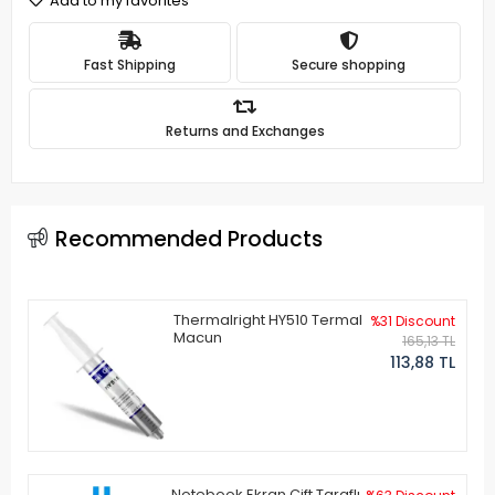
Add to my favorites
Fast Shipping
Secure shopping
Returns and Exchanges
Recommended Products
Thermalright HY510 Termal
%31 Discount
Macun
165,13 TL
113,88 TL
Notebook Ekran Çift Taraflı