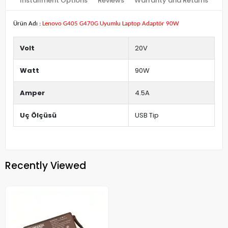
Installment Options
Reviews
Warranty and Returns
Ürün Adı :
Lenovo G405 G470G Uyumlu Laptop Adaptör 90W
Volt
20V
Watt
90W
Amper
4.5A
Uç Ölçüsü
USB Tip
Recently Viewed