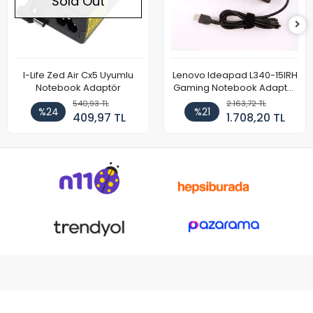
Sold Out
I-Life Zed Air Cx5 Uyumlu
Lenovo Ideapad L340-15IRH
Notebook Adaptör
Gaming Notebook Adaptör
Cihazı Şarj Aleti (150W)
540,93 TL
2.163,72 TL
%24
%21
409,97 TL
1.708,20 TL