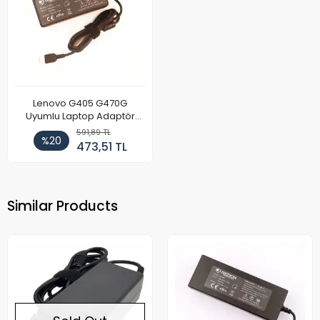
Lenovo G405 G470G
Uyumlu Laptop Adaptör
90W
591,89 TL
%20
473,51 TL
Similar Products