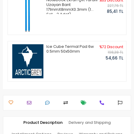
%63 Discount
Uzayan Bant
227,76 TL
171mmX8mmX0.3mm (1
85,41 TL
Set - 2 Adet)
Ice Cube Termal Pad 6w
%72 Discount
0.5mm 50x50mm
198,38 TL
54,66 TL
Product Description
Delivery and Shipping