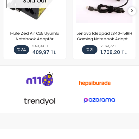
Sold Out
I-Life Zed Air Cx5 Uyumlu
Lenovo Ideapad L340-15IRH
Notebook Adaptör
Gaming Notebook Adaptör
Cihazı Şarj Aleti (150W)
540,93 TL
2.163,72 TL
%24
%21
409,97 TL
1.708,20 TL