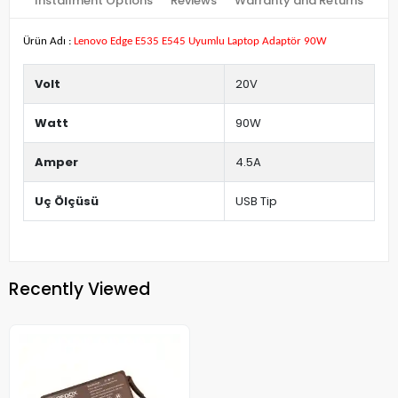
Installment Options
Reviews
Warranty and Returns
Ürün Adı :
Lenovo Edge E535 E545 Uyumlu Laptop Adaptör 90W
Volt
20V
Watt
90W
Amper
4.5A
Uç Ölçüsü
USB Tip
Recently Viewed