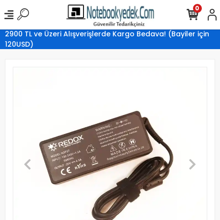
0
2900 TL ve Üzeri Alışverişlerde Kargo Bedava! (Bayiler için
120USD)