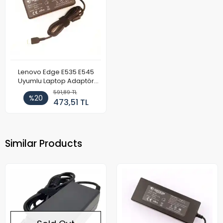
Lenovo Edge E535 E545
Uyumlu Laptop Adaptör
90W
591,89 TL
%20
473,51 TL
Similar Products