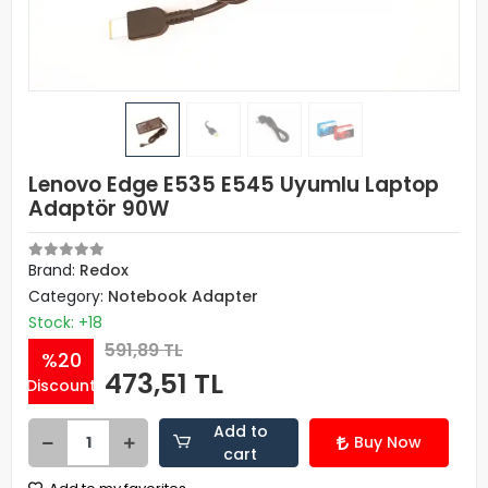
Lenovo Edge E535 E545 Uyumlu Laptop
Adaptör 90W
Brand:
Redox
Category:
Notebook Adapter
Stock: +18
591,89 TL
%20
473,51 TL
Discount
Add to
Buy Now
cart