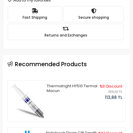
Add to my favorites
Fast Shipping
Secure shopping
Returns and Exchanges
Recommended Products
Thermalright HY510 Termal
%31 Discount
Macun
165,13 TL
113,88 TL
Notebook Ekran Çift Taraflı