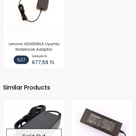
Lenovo ADL65WLA Uyumlu
Notebook Adaptör
923,28 TL
%27
677,59 TL
Similar Products