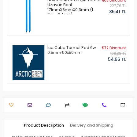
%63 Discount
Uzayan Bant
227,76 TL
171mmX8mmX0.3mm (1
85,41 TL
Set - 2 Adet)
Ice Cube Termal Pad 6w
%72 Discount
0.5mm 50x50mm
198,38 TL
54,66 TL
Product Description
Delivery and Shipping