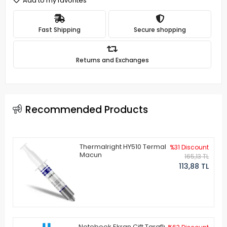
Add to my favorites
Fast Shipping
Secure shopping
Returns and Exchanges
Recommended Products
Thermalright HY510 Termal
%31 Discount
Macun
165,13 TL
113,88 TL
Notebook Ekran Çift Taraflı