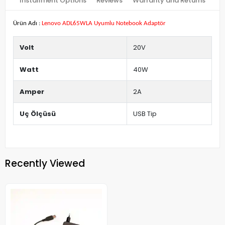
Installment Options
Reviews
Warranty and Returns
Ürün Adı :
Lenovo ADL65WLA Uyumlu Notebook Adaptör
Volt
20V
Watt
40W
Amper
2A
Uç Ölçüsü
USB Tip
Recently Viewed