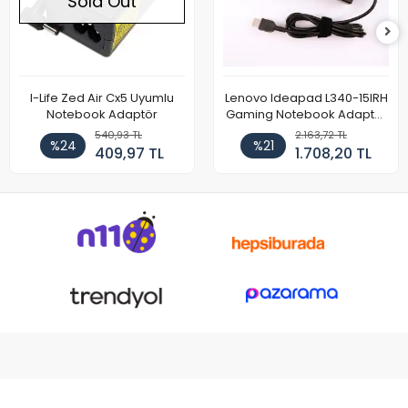
Sold Out
I-Life Zed Air Cx5 Uyumlu
Lenovo Ideapad L340-15IRH
Notebook Adaptör
Gaming Notebook Adaptör
Cihazı Şarj Aleti (150W)
540,93 TL
2.163,72 TL
%24
%21
409,97 TL
1.708,20 TL