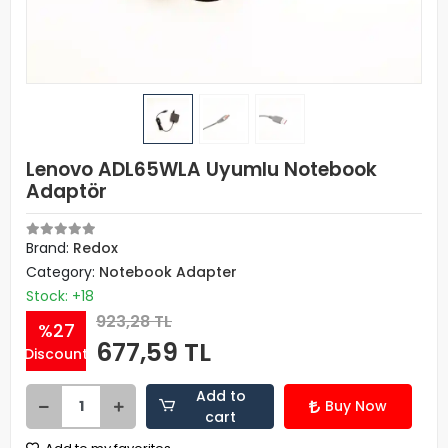
Lenovo ADL65WLA Uyumlu Notebook
Adaptör
Brand:
Redox
Category:
Notebook Adapter
Stock: +18
923,28 TL
%27
677,59 TL
Discount
Add to
Buy Now
cart