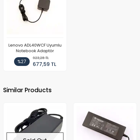
Lenovo ADL40WCF Uyumlu
Notebook Adaptör
923,28 TL
%27
677,59 TL
Similar Products