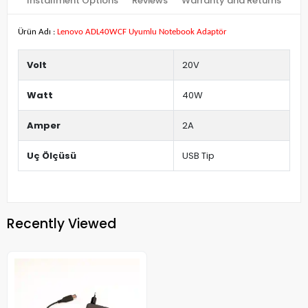
Installment Options
Reviews
Warranty and Returns
Ürün Adı :
Lenovo ADL40WCF Uyumlu Notebook Adaptör
Volt
20V
Watt
40W
Amper
2A
Uç Ölçüsü
USB Tip
Recently Viewed