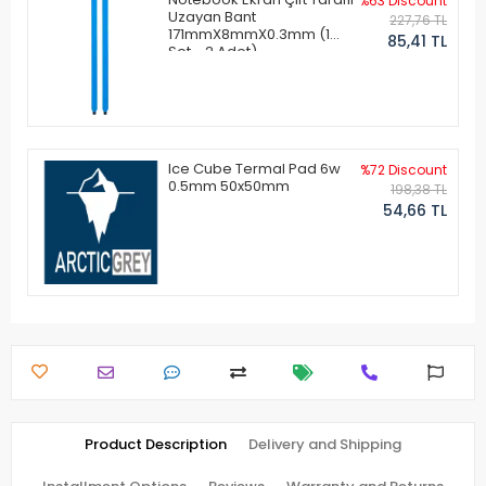
%63 Discount
Uzayan Bant
227,76 TL
171mmX8mmX0.3mm (1
85,41 TL
Set - 2 Adet)
Ice Cube Termal Pad 6w
%72 Discount
0.5mm 50x50mm
198,38 TL
54,66 TL
Product Description
Delivery and Shipping