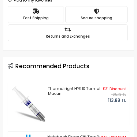
Add to my favorites
Fast Shipping
Secure shopping
Returns and Exchanges
Recommended Products
Thermalright HY510 Termal
%31 Discount
Macun
165,13 TL
113,88 TL
Notebook Ekran Çift Taraflı