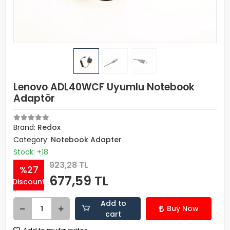
Lenovo ADL40WCF Uyumlu Notebook
Adaptör
Brand:
Redox
Category:
Notebook Adapter
Stock: +18
923,28 TL
%27
677,59 TL
Discount
Add to
Buy Now
cart