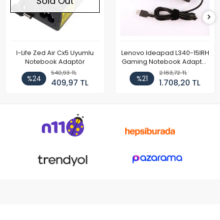
Sold Out
I-Life Zed Air Cx5 Uyumlu
Lenovo Ideapad L340-15IRH
Notebook Adaptör
Gaming Notebook Adaptör
Cihazı Şarj Aleti (150W)
540,93 TL
2.163,72 TL
%24
%21
409,97 TL
1.708,20 TL