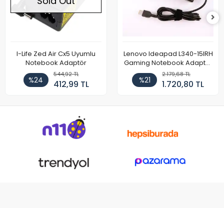
Sold Out
I-Life Zed Air Cx5 Uyumlu
Lenovo Ideapad L340-15IRH
Notebook Adaptör
Gaming Notebook Adaptör
Cihazı Şarj Aleti (150W)
544,92 TL
2.179,68 TL
%24
%21
412,99 TL
1.720,80 TL