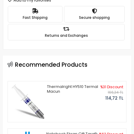
Add to my favorites
Fast Shipping
Secure shopping
Returns and Exchanges
Recommended Products
Thermalright HY510 Termal
%31 Discount
Macun
166,34 TL
114,72 TL
Notebook Ekran Çift Taraflı