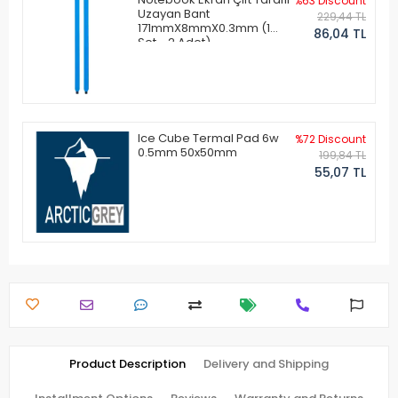
%63 Discount
Uzayan Bant
229,44 TL
171mmX8mmX0.3mm (1
86,04 TL
Set - 2 Adet)
Ice Cube Termal Pad 6w
%72 Discount
0.5mm 50x50mm
199,84 TL
55,07 TL
Product Description
Delivery and Shipping