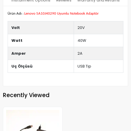
Installment Options
Reviews
Warranty and Returns
Ürün Adı :
Lenovo 5A10J40290 Uyumlu Notebook Adaptör
Volt
20V
Watt
40W
Amper
2A
Uç Ölçüsü
USB Tip
Recently Viewed