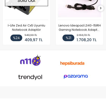
Sold Out
I-Life Zed Air Cx5 Uyumlu
Lenovo Ideapad L340-15IRH
Notebook Adaptör
Gaming Notebook Adaptör
Cihazı Şarj Aleti (150W)
540,93 TL
2.163,72 TL
%24
%21
409,97 TL
1.708,20 TL