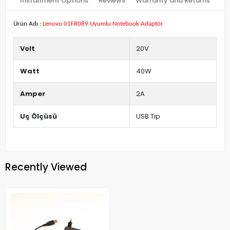
Installment Options
Reviews
Warranty and Returns
Ürün Adı :
Lenovo 01FR089 Uyumlu Notebook Adaptör
Volt
20V
Watt
40W
Amper
2A
Uç Ölçüsü
USB Tip
Recently Viewed