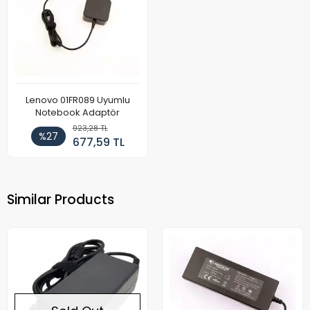
Lenovo 01FR089 Uyumlu
Notebook Adaptör
923,28 TL
%27
677,59 TL
Similar Products