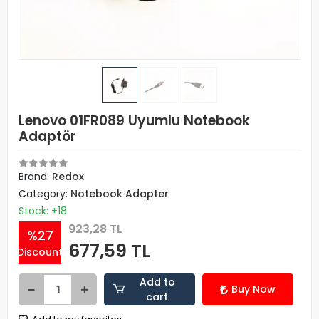
Lenovo 01FR089 Uyumlu Notebook
Adaptör
Brand:
Redox
Category:
Notebook Adapter
Stock: +18
923,28 TL
%27
677,59 TL
Discount
Add to
Buy Now
cart