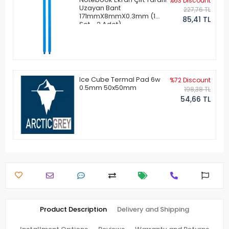
%63 Discount
Uzayan Bant
227,76 TL
171mmX8mmX0.3mm (1
85,41 TL
Set - 2 Adet)
Ice Cube Termal Pad 6w
%72 Discount
0.5mm 50x50mm
198,38 TL
54,66 TL
Product Description
Delivery and Shipping