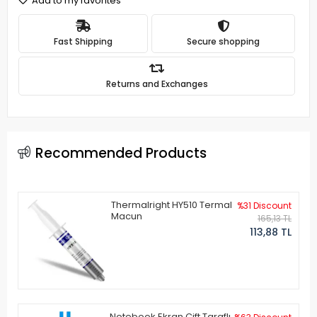
Add to my favorites
Fast Shipping
Secure shopping
Returns and Exchanges
Recommended Products
Thermalright HY510 Termal
%31 Discount
Macun
165,13 TL
113,88 TL
Notebook Ekran Çift Taraflı