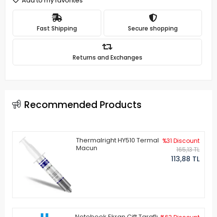
Add to my favorites
Fast Shipping
Secure shopping
Returns and Exchanges
Recommended Products
Thermalright HY510 Termal
%31 Discount
Macun
165,13 TL
113,88 TL
Notebook Ekran Çift Taraflı