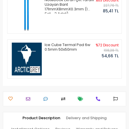
%63 Discount
Uzayan Bant
227,76 TL
171mmX8mmX0.3mm (1
85,41 TL
Set - 2 Adet)
Ice Cube Termal Pad 6w
%72 Discount
0.5mm 50x50mm
198,38 TL
54,66 TL
Product Description
Delivery and Shipping