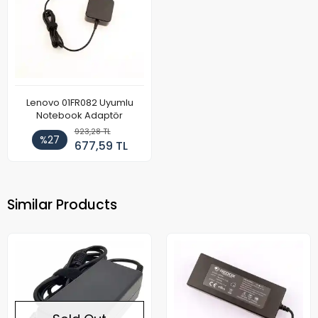
Lenovo 01FR082 Uyumlu
Notebook Adaptör
923,28 TL
%27
677,59 TL
Similar Products