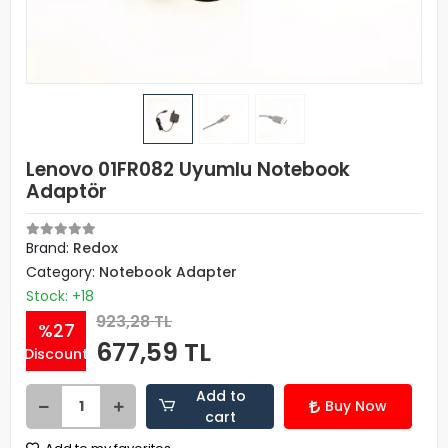
Lenovo 01FR082 Uyumlu Notebook
Adaptör
Brand:
Redox
Category:
Notebook Adapter
Stock: +18
923,28 TL
%27
677,59 TL
Discount
Add to
Buy Now
cart