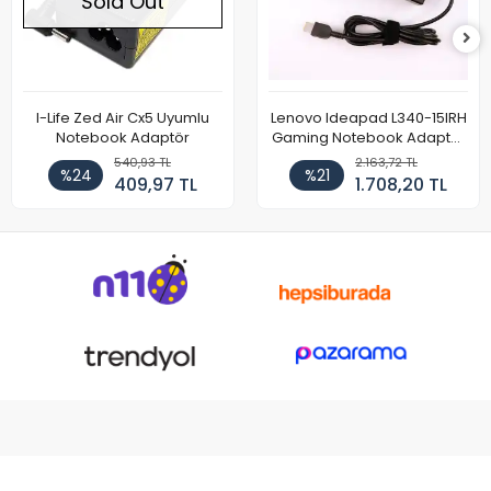
Sold Out
I-Life Zed Air Cx5 Uyumlu
Lenovo Ideapad L340-15IRH
Notebook Adaptör
Gaming Notebook Adaptör
Cihazı Şarj Aleti (150W)
540,93 TL
2.163,72 TL
%24
%21
409,97 TL
1.708,20 TL