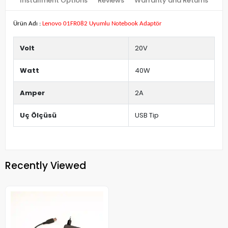
Installment Options
Reviews
Warranty and Returns
Ürün Adı :
Lenovo 01FR082 Uyumlu Notebook Adaptör
Volt
20V
Watt
40W
Amper
2A
Uç Ölçüsü
USB Tip
Recently Viewed