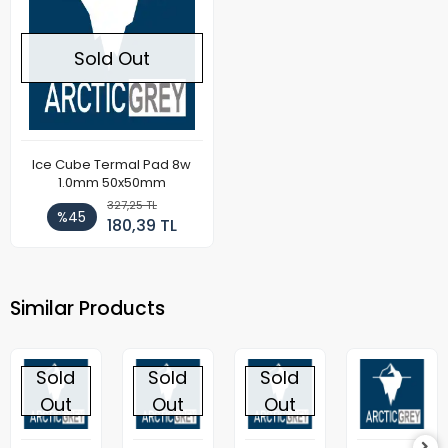
Sold Out
Ice Cube Termal Pad 8w
1.0mm 50x50mm
327,25 TL
%45
180,39 TL
Similar Products
Sold
Sold
Sold
Out
Out
Out