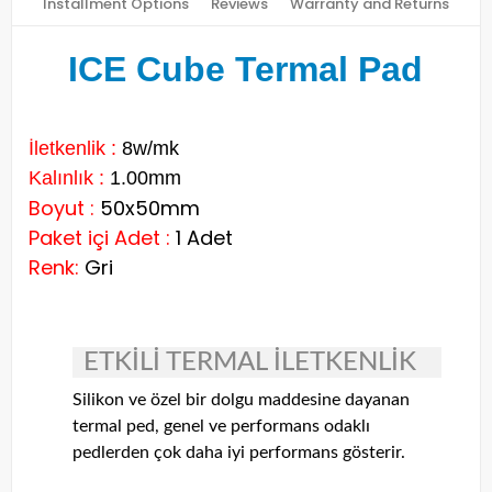
Installment Options
Reviews
Warranty and Returns
ICE Cube Termal Pad
İletkenlik :
8w/mk
Kalınlık :
1.00mm
Boyut :
50x50mm
Paket içi Adet :
1 Adet
Renk:
Gri
ETKİLİ TERMAL İLETKENLİK
Silikon ve özel bir dolgu maddesine dayanan
termal ped, genel ve performans odaklı
pedlerden çok daha iyi performans gösterir.