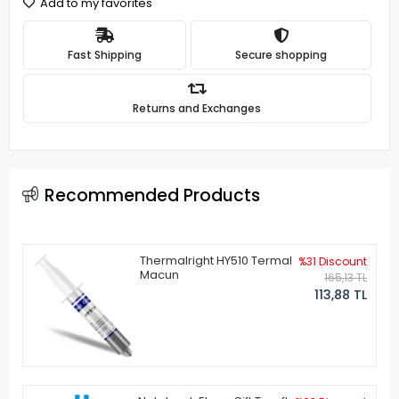
Add to my favorites
Fast Shipping
Secure shopping
Returns and Exchanges
Recommended Products
Thermalright HY510 Termal
%31 Discount
Macun
165,13 TL
113,88 TL