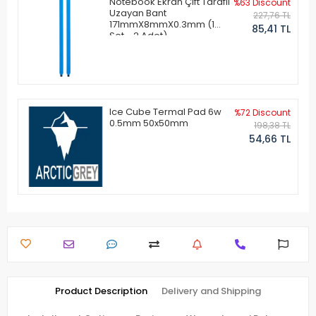
Notebook Ekran Çift Taraflı
%63 Discount
Uzayan Bant
227,76 TL
171mmX8mmX0.3mm (1
85,41 TL
Set - 2 Adet)
Ice Cube Termal Pad 6w
%72 Discount
0.5mm 50x50mm
198,38 TL
54,66 TL
Product Description
Delivery and Shipping