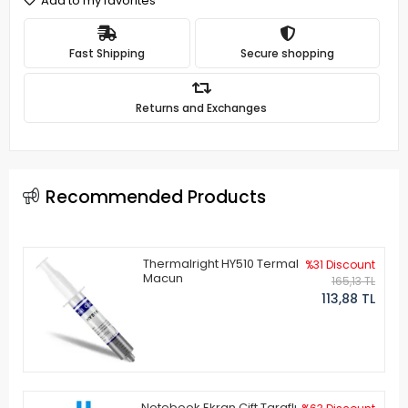
Add to my favorites
Fast Shipping
Secure shopping
Returns and Exchanges
Recommended Products
Thermalright HY510 Termal
%31 Discount
Macun
165,13 TL
113,88 TL
Notebook Ekran Çift Taraflı