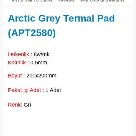
Installment Options
Reviews
Warranty and Returns
Arctic Grey Termal Pad
(APT2580)
İletkenlik :
8w/mk
Kalınlık :
0,5mm
Boyut :
200x200mm
Paket içi Adet :
1 Adet
Renk:
Gri