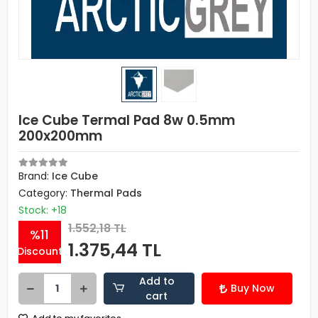
Ice Cube Termal Pad 8w 0.5mm
200x200mm
Brand:
Ice Cube
Category:
Thermal Pads
Stock: +18
1.552,18 TL
%11
1.375,44 TL
Discount
Add to
Buy Now
cart