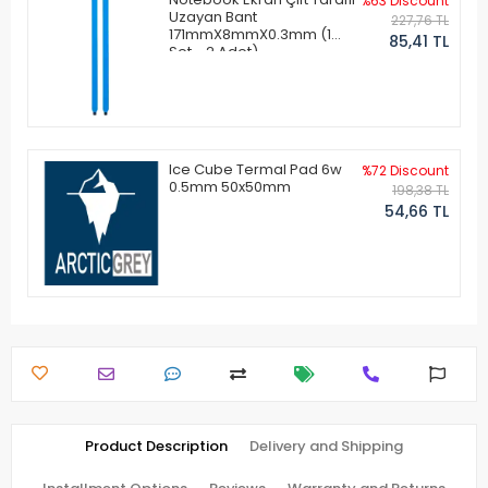
%63 Discount
Uzayan Bant
227,76 TL
171mmX8mmX0.3mm (1
85,41 TL
Set - 2 Adet)
Ice Cube Termal Pad 6w
%72 Discount
0.5mm 50x50mm
198,38 TL
54,66 TL
Product Description
Delivery and Shipping