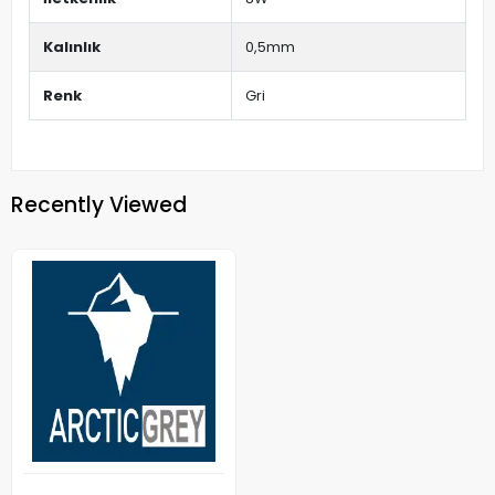
Kalınlık
0,5mm
Renk
Gri
Recently Viewed