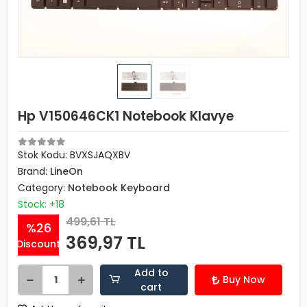
Hp V150646CK1 Notebook Klavye
Stok Kodu: BVXSJAQXBV
Brand:
LineOn
Category:
Notebook Keyboard
Stock: +18
499,61 TL
%26
369,97 TL
Discount
Add to
Buy Now
cart