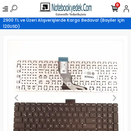
0
2900 TL ve Üzeri Alışverişlerde Kargo Bedava! (Bayiler için
120USD)