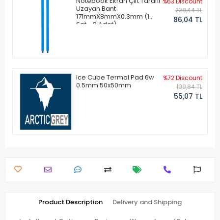
Notebook Ekran Çift Taraflı
%63 Discount
Uzayan Bant
229,44 TL
171mmX8mmX0.3mm (1
86,04 TL
Set - 2 Adet)
Ice Cube Termal Pad 6w
%72 Discount
0.5mm 50x50mm
199,84 TL
55,07 TL
Product Description
Delivery and Shipping