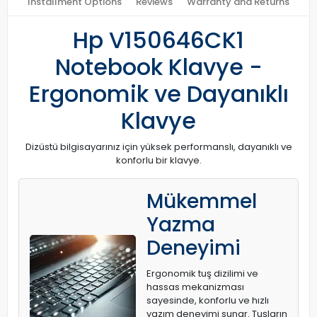
Installment Options
Reviews
Warranty and Returns
Hp V150646CK1
Notebook Klavye -
Ergonomik ve Dayanıklı
Klavye
Dizüstü bilgisayarınız için yüksek performanslı, dayanıklı ve
konforlu bir klavye.
Mükemmel
Yazma
Deneyimi
Ergonomik tuş dizilimi ve
hassas mekanizması
sayesinde, konforlu ve hızlı
yazım deneyimi sunar. Tuşların