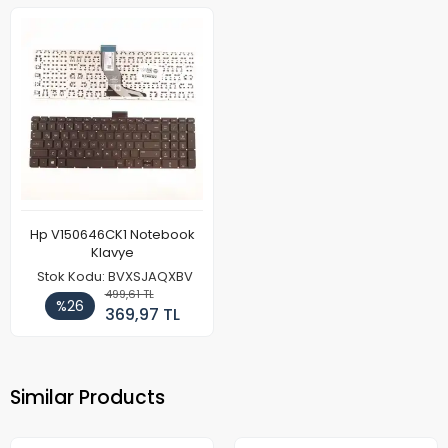
Hp V150646CK1 Notebook
Klavye
Stok Kodu: BVXSJAQXBV
499,61 TL
%26
369,97 TL
Similar Products