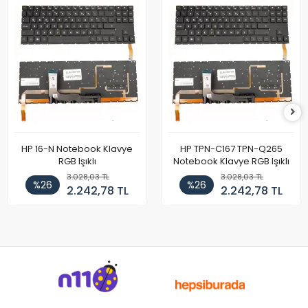
HP 16-N Notebook Klavye
HP TPN-C167 TPN-Q265
RGB Işıklı
Notebook Klavye RGB Işıklı
3.028,03 TL
3.028,03 TL
%26
%26
2.242,78 TL
2.242,78 TL