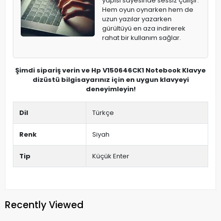
yapısı sayesinde sessiz çalışır.
Hem oyun oynarken hem de
uzun yazılar yazarken
gürültüyü en aza indirerek
rahat bir kullanım sağlar.
Şimdi sipariş verin ve Hp V150646CK1 Notebook Klavye
dizüstü bilgisayarınız için en uygun klavyeyi
deneyimleyin!
Dil
Türkçe
Renk
Siyah
Tip
Küçük Enter
Recently Viewed