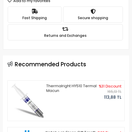
Add to my favorites
Fast Shipping
Secure shopping
Returns and Exchanges
Recommended Products
Thermalright HY510 Termal
%31 Discount
Macun
165,13 TL
113,88 TL