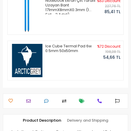
Notebook Ekran Çift Taraflı
%63 Discount
Uzayan Bant
227,76 TL
171mmX8mmX0.3mm (1
85,41 TL
Set - 2 Adet)
Ice Cube Termal Pad 6w
%72 Discount
0.5mm 50x50mm
198,38 TL
54,66 TL
Product Description
Delivery and Shipping