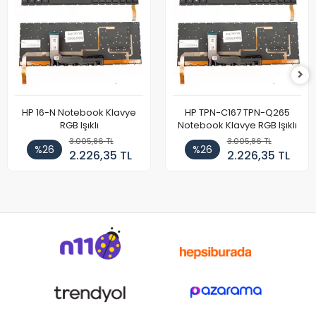
HP 16-N Notebook Klavye
HP TPN-C167 TPN-Q265
RGB Işıklı
Notebook Klavye RGB Işıklı
3.005,86 TL
3.005,86 TL
%26
%26
2.226,35 TL
2.226,35 TL