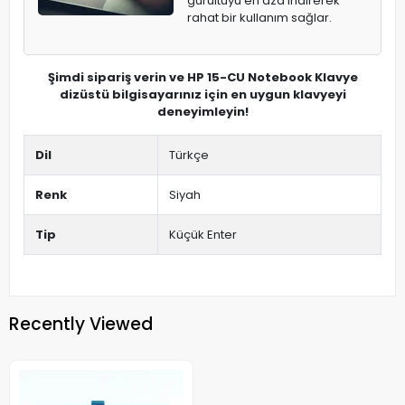
gürültüyü en aza indirerek
rahat bir kullanım sağlar.
Şimdi sipariş verin ve HP 15-CU Notebook Klavye
dizüstü bilgisayarınız için en uygun klavyeyi
deneyimleyin!
Dil
Türkçe
Renk
Siyah
Tip
Küçük Enter
Recently Viewed