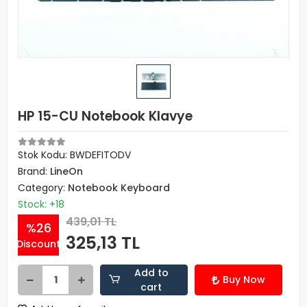
HP 15-CU Notebook Klavye
Stok Kodu: BWDEFITODV
Brand:
LineOn
Category:
Notebook Keyboard
Stock: +18
439,01 TL
%26
325,13 TL
Discount
Add to
Buy Now
cart