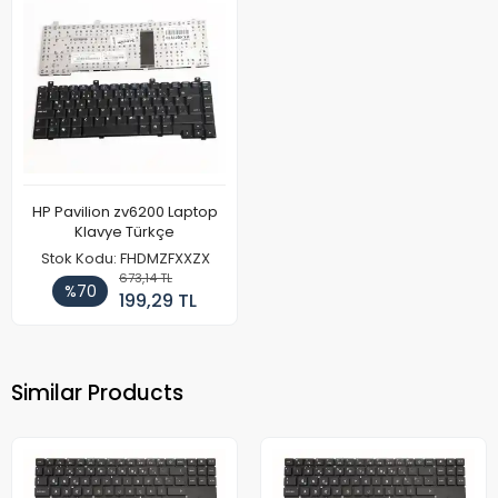
HP Pavilion zv6200 Laptop
Klavye Türkçe
Stok Kodu: FHDMZFXXZX
673,14 TL
%70
199,29 TL
Similar Products