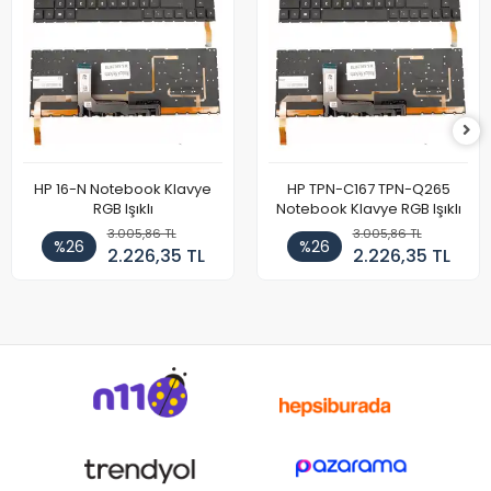
HP 16-N Notebook Klavye
HP TPN-C167 TPN-Q265
RGB Işıklı
Notebook Klavye RGB Işıklı
3.005,86 TL
3.005,86 TL
%26
%26
2.226,35 TL
2.226,35 TL