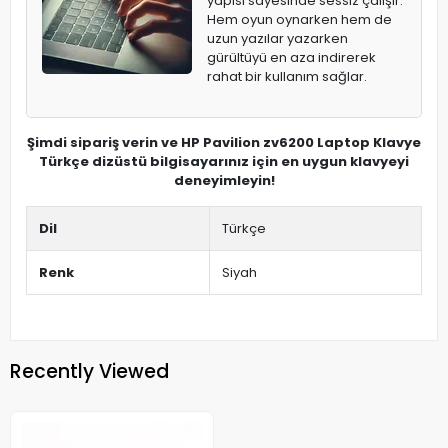
yapısı sayesinde sessiz çalışır.
Hem oyun oynarken hem de
uzun yazılar yazarken
gürültüyü en aza indirerek
rahat bir kullanım sağlar.
Şimdi sipariş verin ve HP Pavilion zv6200 Laptop Klavye
Türkçe dizüstü bilgisayarınız için en uygun klavyeyi
deneyimleyin!
Dil
Türkçe
Renk
Siyah
Recently Viewed