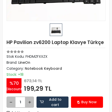
HP Pavilion zv6200 Laptop Klavye Türkçe
Stok Kodu: FHDMZFXXZX
Brand:
LineOn
Category:
Notebook Keyboard
Stock: +18
673,14 TL
%70
199,29 TL
Discount
Add to
Buy Now
cart