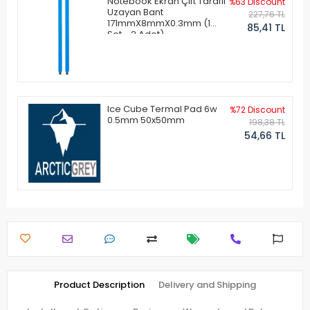
Notebook Ekran Çift Taraflı
%63 Discount
Uzayan Bant
227,76 TL
171mmX8mmX0.3mm (1
85,41 TL
Set - 2 Adet)
Ice Cube Termal Pad 6w
%72 Discount
0.5mm 50x50mm
198,38 TL
54,66 TL
Product Description
Delivery and Shipping