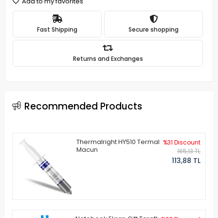
Add to my favorites
Fast Shipping
Secure shopping
Returns and Exchanges
Recommended Products
Thermalright HY510 Termal
%31 Discount
Macun
165,13 TL
113,88 TL