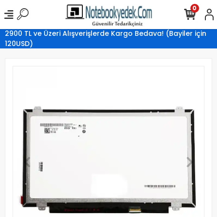
0
2900 TL ve Üzeri Alışverişlerde Kargo Bedava! (Bayiler için
120USD)