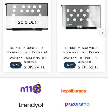
Sold Out
KD160N06-30NI-A004
NE156FHM-NXA V18.0
Notebook Ekran Paneli Full
Notebook Ekran Paneli
HD
144Hz
Stok Kodu: 6DJHYNMQCS
Stok Kodu: LUCNLF83NF
3.131,70 TL
4.115,62 TL
%26
%32
2.319,74 TL
2.781,52 TL