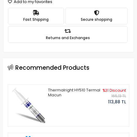
Add to my favorites
Fast Shipping
Secure shopping
Returns and Exchanges
Recommended Products
Thermalright HY510 Termal
%31 Discount
Macun
165,13 TL
113,88 TL