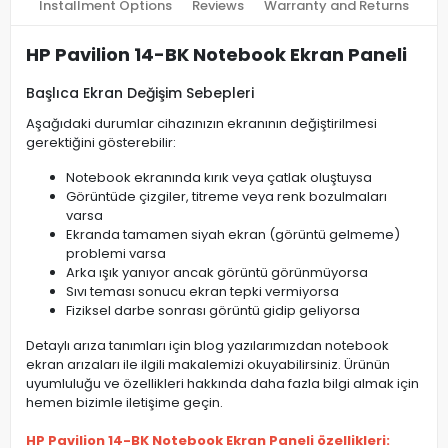
Installment Options
Reviews
Warranty and Returns
HP Pavilion 14-BK Notebook Ekran Paneli
Başlıca Ekran Değişim Sebepleri
Aşağıdaki durumlar cihazınızın ekranının değiştirilmesi
gerektiğini gösterebilir:
Notebook ekranında kırık veya çatlak oluştuysa
Görüntüde çizgiler, titreme veya renk bozulmaları
varsa
Ekranda tamamen siyah ekran (görüntü gelmeme)
problemi varsa
Arka ışık yanıyor ancak görüntü görünmüyorsa
Sıvı teması sonucu ekran tepki vermiyorsa
Fiziksel darbe sonrası görüntü gidip geliyorsa
Detaylı arıza tanımları için blog yazılarımızdan notebook
ekran arızaları ile ilgili makalemizi okuyabilirsiniz. Ürünün
uyumluluğu ve özellikleri hakkında daha fazla bilgi almak için
hemen bizimle iletişime geçin.
HP Pavilion 14-BK Notebook Ekran Paneli özellikleri: