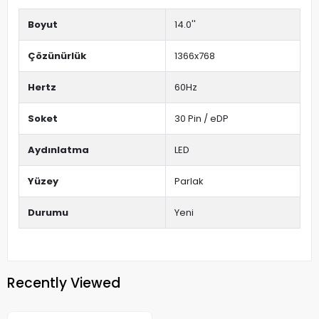
Boyut
14.0''
Çözünürlük
1366x768
Hertz
60Hz
Soket
30 Pin / eDP
Aydınlatma
LED
Yüzey
Parlak
Durumu
Yeni
Recently Viewed