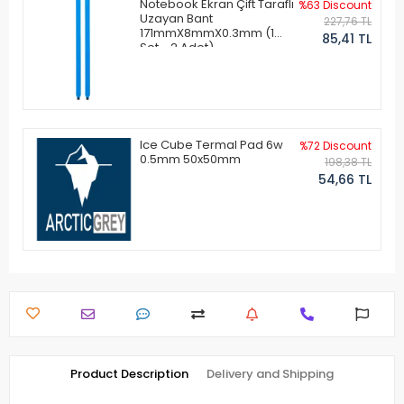
Notebook Ekran Çift Taraflı
%63 Discount
Uzayan Bant
227,76 TL
171mmX8mmX0.3mm (1
85,41 TL
Set - 2 Adet)
Ice Cube Termal Pad 6w
%72 Discount
0.5mm 50x50mm
198,38 TL
54,66 TL
Product Description
Delivery and Shipping