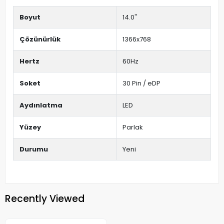
Boyut
14.0''
Çözünürlük
1366x768
Hertz
60Hz
Soket
30 Pin / eDP
Aydınlatma
LED
Yüzey
Parlak
Durumu
Yeni
Recently Viewed