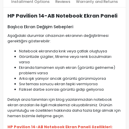
Installment Options
Reviews
Warranty and Returns
HP Pavilion 14-AB Notebook Ekran Paneli
Başlıca Ekran Değişim Sebepleri
Aşağıdaki durumlar cihazınızın ekranının değiştirilmesi
gerektiğini gösterebilir:
Notebook ekranında kırık veya çatlak oluştuysa
Görüntüde çizgiler, titreme veya renk bozulmaları
varsa
Ekranda tamamen siyah ekran (görüntü gelmeme)
problemi varsa
Arka ışık yanıyor ancak görüntü görünmüyorsa
Sıvı teması sonucu ekran tepki vermiyorsa
Fiziksel darbe sonrası görüntü gidip geliyorsa
Detaylı arıza tanımları için blog yazılarımızdan notebook
ekran arızaları ile ilgili makalemizi okuyabilirsiniz. Ürünün
uyumluluğu ve özellikleri hakkında daha fazla bilgi almak için
hemen bizimle iletişime geçin.
HP Pavilion 14-AB Notebook Ekran Paneli özellikleri: