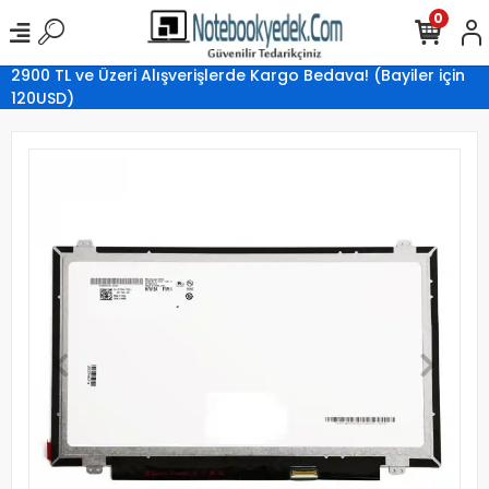
0
2900 TL ve Üzeri Alışverişlerde Kargo Bedava! (Bayiler için
120USD)