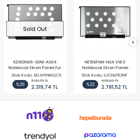
Sold Out
KD160N06-30NI-A004
NE156FHM-NXA V18.0
Notebook Ekran Paneli Full
Notebook Ekran Paneli
HD
144Hz
Stok Kodu: 6DJHYNMQCS
Stok Kodu: LUCNLF83NF
3.131,70 TL
4.115,62 TL
%26
%32
2.319,74 TL
2.781,52 TL