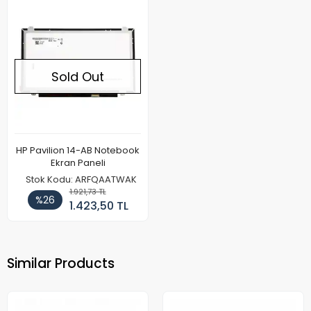
Sold Out
HP Pavilion 14-AB Notebook
Ekran Paneli
Stok Kodu: ARFQAATWAK
1.921,73 TL
%26
1.423,50 TL
Similar Products