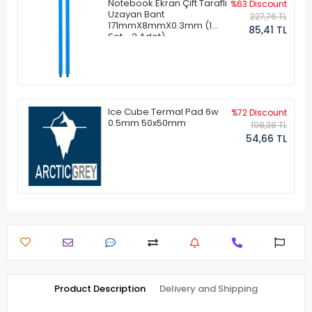
Notebook Ekran Çift Taraflı
%63 Discount
Uzayan Bant
227,76 TL
171mmX8mmX0.3mm (1
85,41 TL
Set - 2 Adet)
Ice Cube Termal Pad 6w
%72 Discount
0.5mm 50x50mm
198,38 TL
54,66 TL
Product Description
Delivery and Shipping