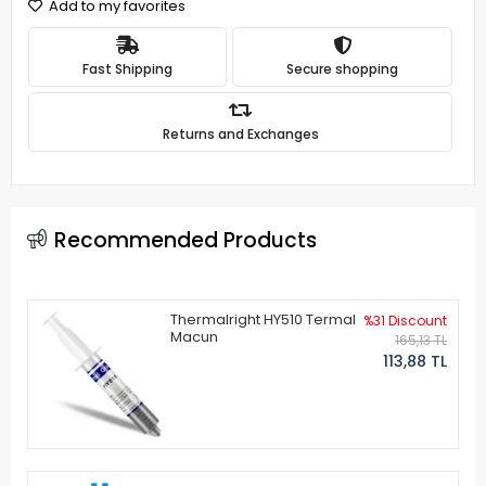
Add to my favorites
Fast Shipping
Secure shopping
Returns and Exchanges
Recommended Products
Thermalright HY510 Termal
%31 Discount
Macun
165,13 TL
113,88 TL