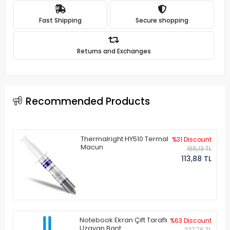
Fast Shipping
Secure shopping
Returns and Exchanges
Recommended Products
Thermalright HY510 Termal
%31 Discount
Macun
165,13 TL
113,88 TL
Notebook Ekran Çift Taraflı
%63 Discount
Uzayan Bant
227,76 TL