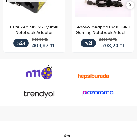
I-Life Zed Air Cx5 Uyumlu
Lenovo Ideapad L340-15IRH
Notebook Adaptör
Gaming Notebook Adaptör
Cihazı Şarj Aleti (150W)
540,93 TL
2.163,72 TL
%24
%21
409,97 TL
1.708,20 TL