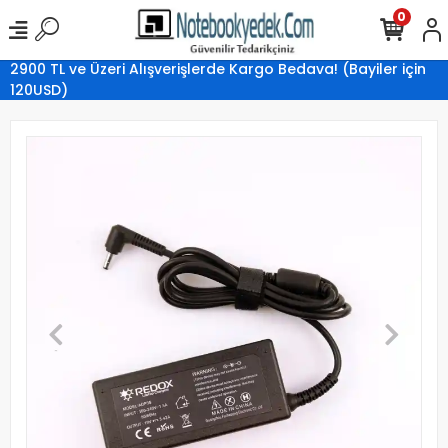
0
2900 TL ve Üzeri Alışverişlerde Kargo Bedava! (Bayiler için
120USD)