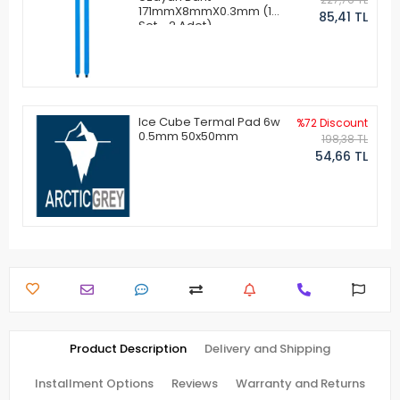
171mmX8mmX0.3mm (1
85,41 TL
Set - 2 Adet)
Ice Cube Termal Pad 6w
%72 Discount
0.5mm 50x50mm
198,38 TL
54,66 TL
Product Description
Delivery and Shipping
Installment Options
Reviews
Warranty and Returns