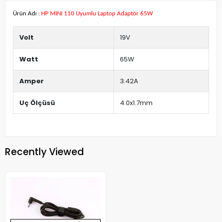
Ürün Adı :
HP MINI 110 Uyumlu Laptop Adaptör 65W
Volt
19V
Watt
65W
Amper
3.42A
Uç Ölçüsü
4.0x1.7mm
Recently Viewed