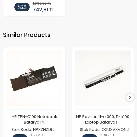
1.002,65 TL
%26
742,81 TL
Similar Products
HP TPN-C100 Notebook
HP Pavilion 11-e 000, 11-e100
Batarya Pil
Laptop Batarya Pil
Stok Kodu: NPXZNZLRJI
Stok Kodu: OXUXVXVQNJ
1.172,80 TL
808,78 TL