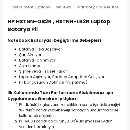
Installment Options
Reviews
Warranty and Returns
HP HSTNN-OB2R , HSTNN-LB2R Laptop
Batarya Pil
Notebook Bataryası Değiştirme Sebepleri
Batarya Hızla Boşalıyor
Şarj Almıyor
Batarya Tanınmıyor
Aşırı Isınma
Şişme veya Fiziksel Hasar
Laptop Açılmıyor, Sadece Adaptörle Çalışıyor
Pil Döngüsünün Dolması (Yaşlanma)
İlk Kullanımda Tam Performans Alabilmeniz için
Uygulamanız Gereken İp Uçları :
Pili dizüstü bilgisayarınıza taktıktan sonra içindeki enerjiyi
%5-%10'a kadar yüksek enerji harcayan uygulamalar ile
kullanarak düşürün.
Pili %100'e kadar doldurun , %100'e ulaşmaz ise 1.Adımı
yeniden tekrarlaryın .