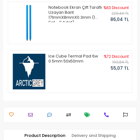
Notebook Ekran Çift Taraflı
%63 Discount
Uzayan Bant
229,44 TL
171mmX8mmX0.3mm (1
86,04 TL
Set - 2 Adet)
Ice Cube Termal Pad 6w
%72 Discount
0.5mm 50x50mm
199,84 TL
55,07 TL
Product Description
Delivery and Shipping