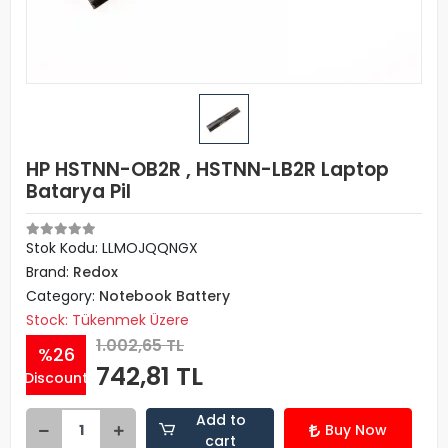
HP HSTNN-OB2R , HSTNN-LB2R Laptop
Batarya Pil
Stok Kodu: LLMOJQQNGX
Brand:
Redox
Category:
Notebook Battery
Stock: Tükenmek Üzere
1.002,65 TL
%26
742,81 TL
Discount
Add to
Buy Now
cart