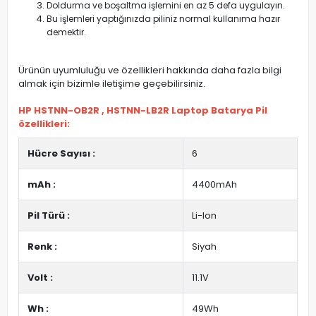
Doldurma ve boşaltma işlemini en az 5 defa uygulayın.
Bu işlemleri yaptığınızda piliniz normal kullanıma hazır
demektir.
Ürünün uyumluluğu ve özellikleri hakkında daha fazla bilgi
almak için bizimle iletişime geçebilirsiniz.
HP HSTNN-OB2R , HSTNN-LB2R Laptop Batarya Pil
özellikleri:
Hücre Sayısı :
6
mAh :
4400mAh
Pil Türü :
Li-Ion
Renk :
Siyah
Volt :
11.1V
Wh :
49Wh