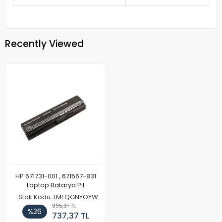
Recently Viewed
HP 671731-001 , 671567-831
Laptop Batarya Pil
Stok Kodu: LMFQGNYOYW
995,31 TL
%26
737,37 TL