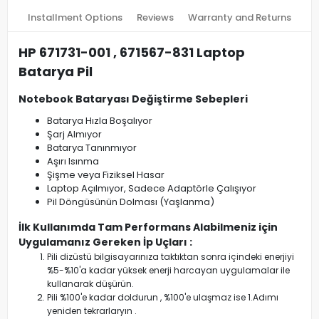
Installment Options
Reviews
Warranty and Returns
HP 671731-001 , 671567-831 Laptop
Batarya Pil
Notebook Bataryası Değiştirme Sebepleri
Batarya Hızla Boşalıyor
Şarj Almıyor
Batarya Tanınmıyor
Aşırı Isınma
Şişme veya Fiziksel Hasar
Laptop Açılmıyor, Sadece Adaptörle Çalışıyor
Pil Döngüsünün Dolması (Yaşlanma)
İlk Kullanımda Tam Performans Alabilmeniz için
Uygulamanız Gereken İp Uçları :
Pili dizüstü bilgisayarınıza taktıktan sonra içindeki enerjiyi
%5-%10'a kadar yüksek enerji harcayan uygulamalar ile
kullanarak düşürün.
Pili %100'e kadar doldurun , %100'e ulaşmaz ise 1.Adımı
yeniden tekrarlaryın .