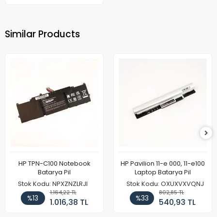
Similar Products
HP TPN-C100 Notebook
HP Pavilion 11-e 000, 11-e100
Batarya Pil
Laptop Batarya Pil
Stok Kodu: NPXZNZLRJI
Stok Kodu: OXUXVXVQNJ
1.164,22 TL
802,85 TL
%13
%33
1.016,38 TL
540,93 TL