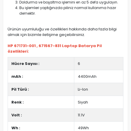
Doldurma ve boşaltma işlemini en az 5 defa uygulayın.
Bu işlemleri yaptığınızda piliniz normal kullanıma hazır
demektir.
Ürünün uyumluluğu ve özellikleri hakkında daha fazla bilgi
almak için bizimle iletişime geçebilirsiniz.
HP 671731-001 , 671567-831 Laptop Batarya Pil
özellikleri:
Hücre Sayısı :
6
mAh :
4400mAh
Pil Türü :
Li-Ion
Renk :
Siyah
Volt :
11.1V
Wh :
49Wh