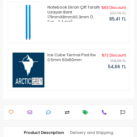
Notebook Ekran Çift Taraflı
%63 Discount
Uzayan Bant
227,76 TL
171mmX8mmX0.3mm (1
85,41 TL
Set - 2 Adet)
Ice Cube Termal Pad 6w
%72 Discount
0.5mm 50x50mm
198,38 TL
54,66 TL
Product Description
Delivery and Shipping