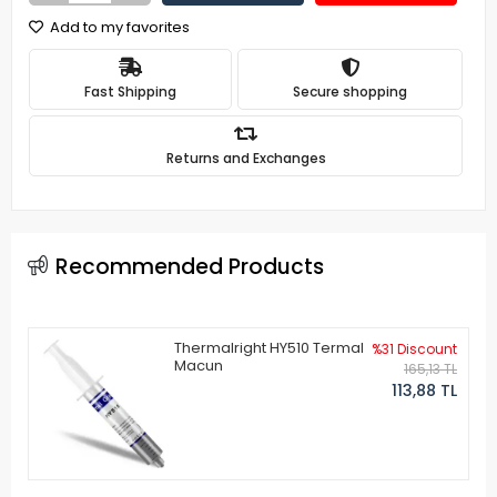
Add to my favorites
Fast Shipping
Secure shopping
Returns and Exchanges
Recommended Products
Thermalright HY510 Termal
%31 Discount
Macun
165,13 TL
113,88 TL