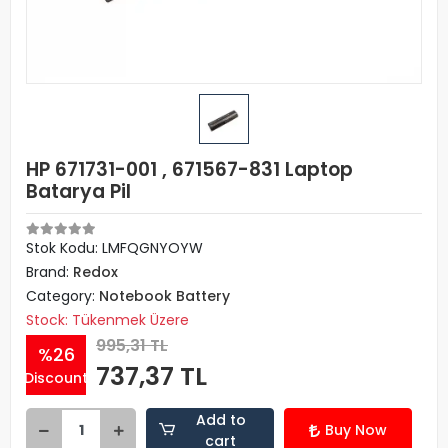
HP 671731-001 , 671567-831 Laptop
Batarya Pil
Stok Kodu: LMFQGNYOYW
Brand:
Redox
Category:
Notebook Battery
Stock: Tükenmek Üzere
995,31 TL
%26
737,37 TL
Discount
Add to
Buy Now
cart