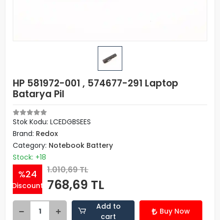
HP 581972-001 , 574677-291 Laptop
Batarya Pil
Stok Kodu: LCEDGBSEES
Brand:
Redox
Category:
Notebook Battery
Stock: +18
1.010,69 TL
%24
768,69 TL
Discount
Add to
Buy Now
cart