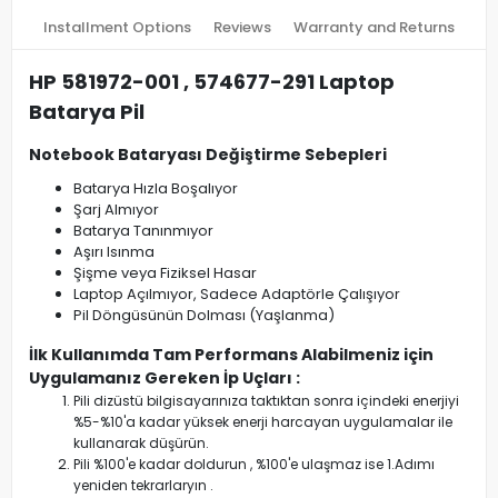
Installment Options
Reviews
Warranty and Returns
HP 581972-001 , 574677-291 Laptop
Batarya Pil
Notebook Bataryası Değiştirme Sebepleri
Batarya Hızla Boşalıyor
Şarj Almıyor
Batarya Tanınmıyor
Aşırı Isınma
Şişme veya Fiziksel Hasar
Laptop Açılmıyor, Sadece Adaptörle Çalışıyor
Pil Döngüsünün Dolması (Yaşlanma)
İlk Kullanımda Tam Performans Alabilmeniz için
Uygulamanız Gereken İp Uçları :
Pili dizüstü bilgisayarınıza taktıktan sonra içindeki enerjiyi
%5-%10'a kadar yüksek enerji harcayan uygulamalar ile
kullanarak düşürün.
Pili %100'e kadar doldurun , %100'e ulaşmaz ise 1.Adımı
yeniden tekrarlaryın .