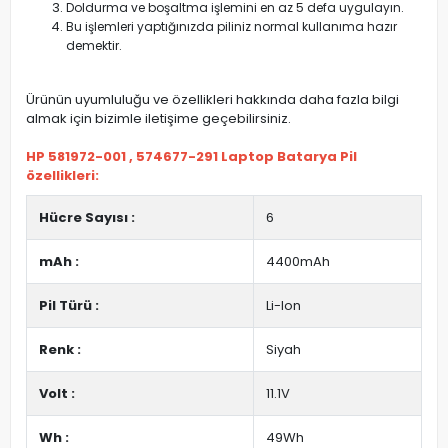
Doldurma ve boşaltma işlemini en az 5 defa uygulayın.
Bu işlemleri yaptığınızda piliniz normal kullanıma hazır
demektir.
Ürünün uyumluluğu ve özellikleri hakkında daha fazla bilgi
almak için bizimle iletişime geçebilirsiniz.
HP 581972-001 , 574677-291 Laptop Batarya Pil
özellikleri:
Hücre Sayısı :
6
mAh :
4400mAh
Pil Türü :
Li-Ion
Renk :
Siyah
Volt :
11.1V
Wh :
49Wh