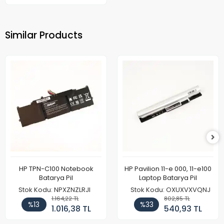
Similar Products
HP TPN-C100 Notebook
HP Pavilion 11-e 000, 11-e100
Batarya Pil
Laptop Batarya Pil
Stok Kodu: NPXZNZLRJI
Stok Kodu: OXUXVXVQNJ
1.164,22 TL
802,85 TL
%13
%33
1.016,38 TL
540,93 TL