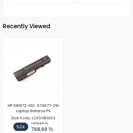
Recently Viewed
HP 581972-001 , 574677-291
Laptop Batarya Pil
Stok Kodu: LCEDGBSEES
1.010,69 TL
%24
768,69 TL