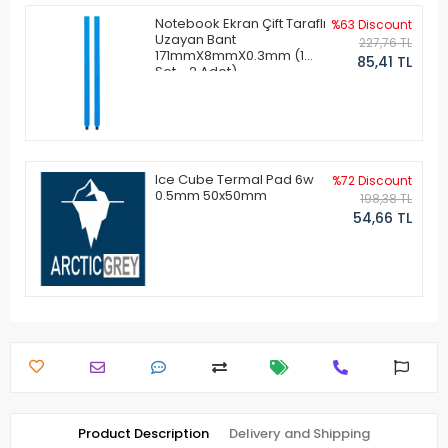
Notebook Ekran Çift Taraflı
%63 Discount
Uzayan Bant
227,76 TL
171mmX8mmX0.3mm (1
85,41 TL
Set - 2 Adet)
Ice Cube Termal Pad 6w
%72 Discount
0.5mm 50x50mm
198,38 TL
54,66 TL
Product Description
Delivery and Shipping