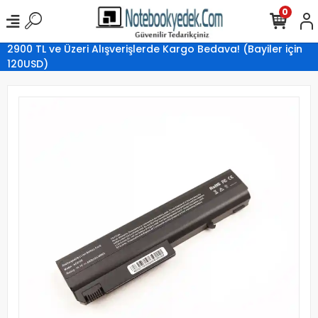
0
2900 TL ve Üzeri Alışverişlerde Kargo Bedava! (Bayiler için
120USD)