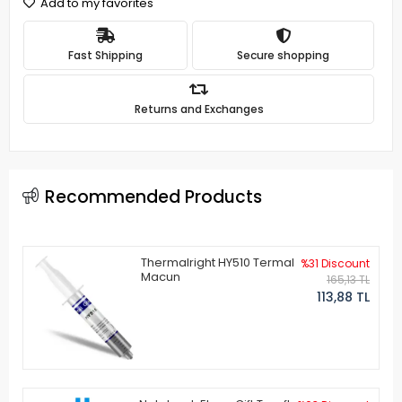
Add to my favorites
Fast Shipping
Secure shopping
Returns and Exchanges
Recommended Products
Thermalright HY510 Termal
%31 Discount
Macun
165,13 TL
113,88 TL