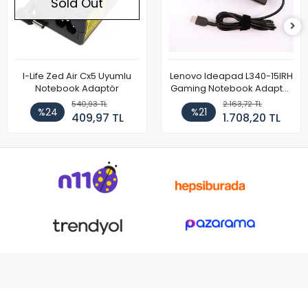
Sold Out
I-Life Zed Air Cx5 Uyumlu
Lenovo Ideapad L340-15IRH
Notebook Adaptör
Gaming Notebook Adaptör
Cihazı Şarj Aleti (150W)
540,93 TL
2.163,72 TL
%24
%21
409,97 TL
1.708,20 TL