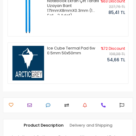
Notebook Ekran Çift Taraflı
%63 Discount
Uzayan Bant
227,76 TL
171mmX8mmX0.3mm (1
85,41 TL
Set - 2 Adet)
Ice Cube Termal Pad 6w
%72 Discount
0.5mm 50x50mm
198,38 TL
54,66 TL
Product Description
Delivery and Shipping