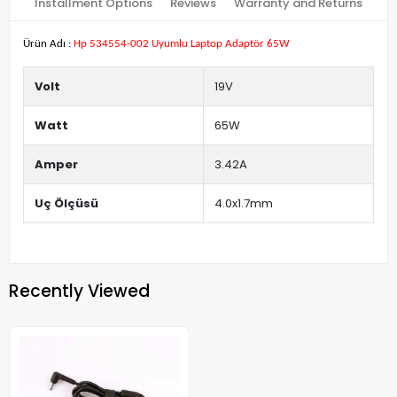
Installment Options
Reviews
Warranty and Returns
Ürün Adı :
Hp 534554-002 Uyumlu Laptop Adaptör 65W
Volt
19V
Watt
65W
Amper
3.42A
Uç Ölçüsü
4.0x1.7mm
Recently Viewed