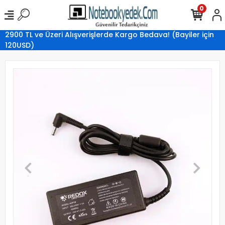
0
2900 TL ve Üzeri Alışverişlerde Kargo Bedava! (Bayiler için
120USD)