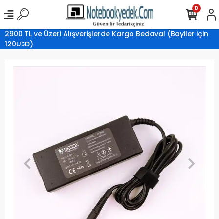
0
2900 TL ve Üzeri Alışverişlerde Kargo Bedava! (Bayiler için
120USD)