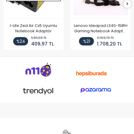
I-Life Zed Air Cx5 Uyumlu
Lenovo Ideapad L340-15IRH
Notebook Adaptör
Gaming Notebook Adaptör
Cihazı Şarj Aleti (150W)
540,93 TL
2.163,72 TL
%24
%21
409,97 TL
1.708,20 TL