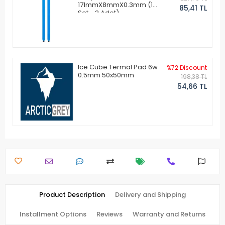
171mmX8mmX0.3mm (1
85,41 TL
Set - 2 Adet)
Ice Cube Termal Pad 6w
%72 Discount
0.5mm 50x50mm
198,38 TL
54,66 TL
Product Description
Delivery and Shipping
Installment Options
Reviews
Warranty and Returns