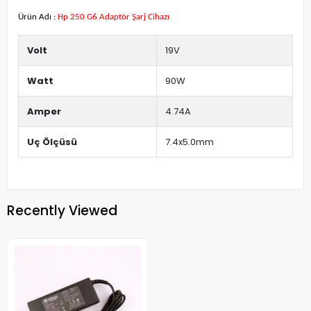
Ürün Adı :
Hp 250 G6 Adaptör Şarj Cihazı
Volt
19V
Watt
90W
Amper
4.74A
Uç Ölçüsü
7.4x5.0mm
Recently Viewed