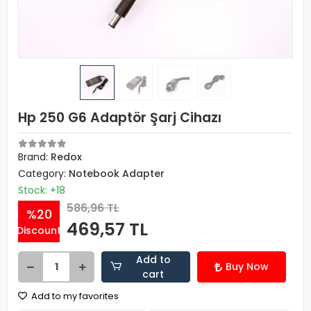
Hp 250 G6 Adaptör Şarj Cihazı
Brand:
Redox
Category:
Notebook Adapter
Stock: +18
586,96 TL
%20
469,57 TL
Discount
Add to
Buy Now
cart
Add to my favorites