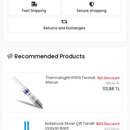
Fast Shipping
Secure shopping
Returns and Exchanges
Recommended Products
Thermalright HY510 Termal
%31 Discount
Macun
165,13 TL
113,88 TL
Notebook Ekran Çift Taraflı
%63 Discount
Uzayan Bant
227,76 TL