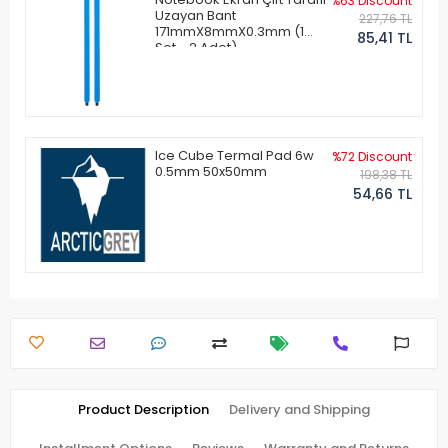
%63 Discount
Uzayan Bant
227,76 TL
171mmX8mmX0.3mm (1
85,41 TL
Set - 2 Adet)
Ice Cube Termal Pad 6w
%72 Discount
0.5mm 50x50mm
198,38 TL
54,66 TL
Product Description
Delivery and Shipping