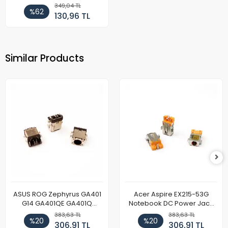
349,04 TL
%62
130,96 TL
Similar Products
ASUS ROG Zephyrus GA401
Acer Aspire EX215-53G
G14 GA401QE GA401Q
Notebook DC Power Jack
GA402 GA402R GA402RK
Soket
383,63 TL
383,63 TL
%20
%20
HQ058T GA503QR GA503QS
306,91 TL
306,91 TL