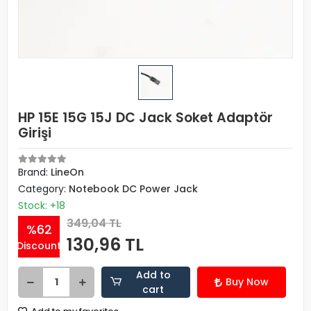
HP 15E 15G 15J DC Jack Soket Adaptör
Girişi
Brand:
LineOn
Category:
Notebook DC Power Jack
Stock: +18
349,04 TL
%62
130,96 TL
Discount
Add to
Buy Now
cart