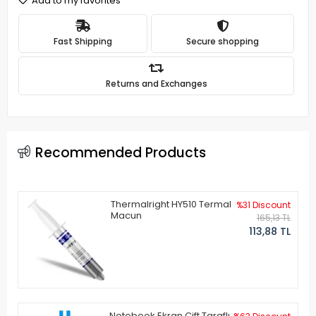
Add to my favorites
Fast Shipping
Secure shopping
Returns and Exchanges
Recommended Products
Thermalright HY510 Termal
%31 Discount
Macun
165,13 TL
113,88 TL
Notebook Ekran Çift Taraflı