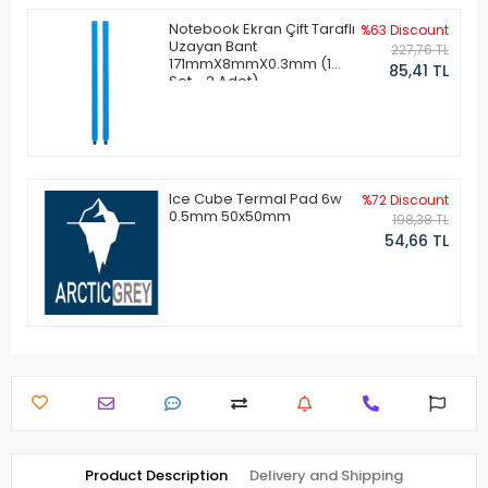
Notebook Ekran Çift Taraflı
%63 Discount
Uzayan Bant
227,76 TL
171mmX8mmX0.3mm (1
85,41 TL
Set - 2 Adet)
Ice Cube Termal Pad 6w
%72 Discount
0.5mm 50x50mm
198,38 TL
54,66 TL
Product Description
Delivery and Shipping