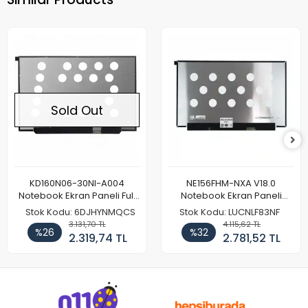
Sold Out
KD160N06-30NI-A004
NE156FHM-NXA V18.0
Notebook Ekran Paneli Full
Notebook Ekran Paneli
HD
144Hz
Stok Kodu: 6DJHYNMQCS
Stok Kodu: LUCNLF83NF
3.131,70 TL
4.115,62 TL
%26
%32
2.319,74 TL
2.781,52 TL