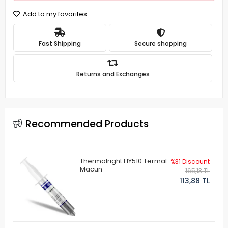
Add to my favorites
Fast Shipping
Secure shopping
Returns and Exchanges
Recommended Products
Thermalright HY510 Termal
%31 Discount
Macun
165,13 TL
113,88 TL