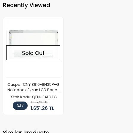
Recently Viewed
Sold Out
Casper CNY.3610-8N35P-G
Notebook Ekran LCD Paneli
(Kalın Kasa)
Stok Kodu: QFNUEALDZG
1.992,90 TL
%17
1.651,26 TL
Similar Products