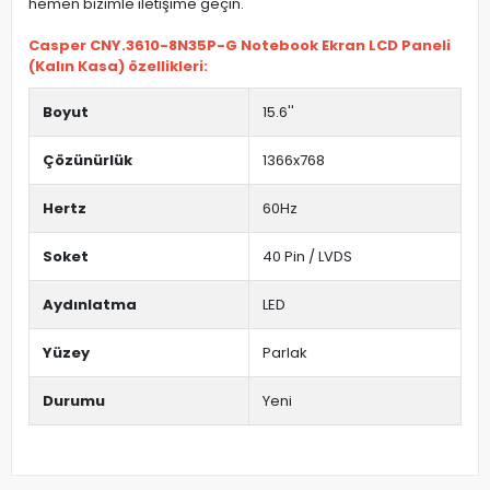
hemen bizimle iletişime geçin.
Casper CNY.3610-8N35P-G Notebook Ekran LCD Paneli
(Kalın Kasa) özellikleri:
Boyut
15.6''
Çözünürlük
1366x768
Hertz
60Hz
Soket
40 Pin / LVDS
Aydınlatma
LED
Yüzey
Parlak
Durumu
Yeni