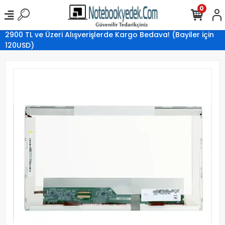
0
2900 TL ve Üzeri Alışverişlerde Kargo Bedava! (Bayiler için
120USD)